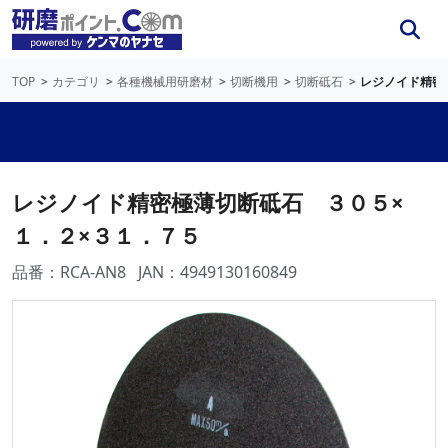
TOP
カテゴリ
各種機械用研磨材
切断機用
切断砥石
レジノイド精密
レジノイド精密極薄切断砥石 ３０５×
１．２×３１．７５
品番：RCA-AN8
JAN：4949130160849