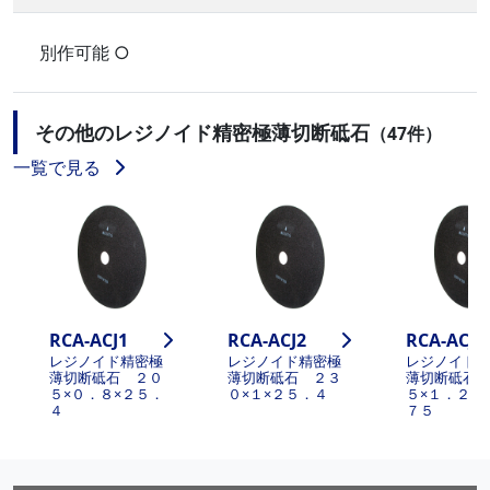
別作可能 ○
その他のレジノイド精密極薄切断砥石
（47件）
一覧で見る
RCA-ACJ1
RCA-ACJ2
RCA-ACJ3
レジノイド精密極
レジノイド精密極
レジノイド
薄切断砥石 ２０
薄切断砥石 ２３
薄切断砥石
５×０．８×２５．
０×１×２５．４
５×１．２×
４
７５