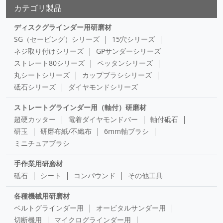
カテゴリ製品
ディスクグラインダー用研磨材
SG（セービング）シリーズ
15穴シリーズ
ネジ取り付けシリーズ
GPサンダーシリーズ
ストレート80シリーズ
ペッタンシリーズ
丸シートシリーズ
カップブラシシリーズ
砥石シリーズ
ダイヤモンドシリーズ
ストレートグラインダー用（軸付）研磨材
超硬カッター
電着ダイヤモンドバー
軸付砥石
研玉
研磨布紙/不織布
6mm軸ブラシ
ミニチュアブラシ
手作業用研磨材
砥石
シート
コンパウンド
その他工具
各種機械用研磨材
ベルトグラインダー用
オービタルサンダー用
切断機用
マイクログラインダー用