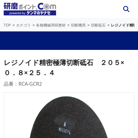
TOP
カテゴリ
各種機械用研磨材
切断機用
切断砥石
レジノイド精密
レジノイド精密極薄切断砥石 ２０５×
０．８×２５．４
品番：RCA-GCR2