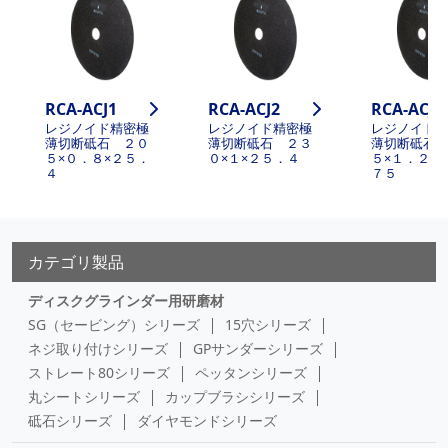
RCA-ACJ1
RCA-ACJ2
RCA-ACJ3
レジノイド精密極
レジノイド精密極
レジノイド
薄切断砥石 ２０
薄切断砥石 ２３
薄切断砥石
５×０．８×２５．
０×１×２５．４
５×１．２×
４
７５
カテゴリ製品
ディスクグラインダー用研磨材
SG（セービング）シリーズ
15穴シリーズ
ネジ取り付けシリーズ
GPサンダーシリーズ
ストレート80シリーズ
ペッタンシリーズ
丸シートシリーズ
カップブラシシリーズ
砥石シリーズ
ダイヤモンドシリーズ