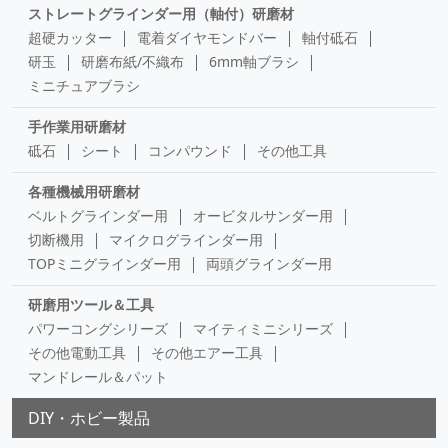
ストレートグラインダー用（軸付）研磨材
超硬カッター
電着ダイヤモンドバー
軸付砥石
研玉
研磨布紙/不織布
6mm軸ブラシ
ミニチュアブラシ
手作業用研磨材
砥石
シート
コンパウンド
その他工具
各種機械用研磨材
ベルトグラインダー用
オービタルサンダー用
切断機用
マイクログラインダー用
TOPミニグラインダー用
両頭グラインダー用
研磨用ツール＆工具
パワーコングシリーズ
マイティミニシリーズ
その他電動工具
その他エアー工具
マンドレール＆パット
DIY・ホビー製品