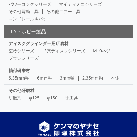
パワーコングシリーズ
マイティミニシリーズ
その他電動工具
その他エアー工具
マンドレール＆パット
DIY・ホビー製品
ディスクグラインダー用研磨材
空冷シリーズ
15穴ディスクシリーズ
M10ネジ
ブラシシリーズ
軸付研磨材
6.35mm軸
6ｍｍ軸
3mm軸
2.35mm軸
本体
その他研磨材
研磨剤
φ125
φ150
手工具