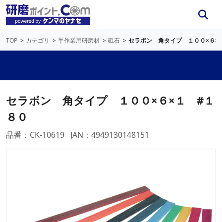
TOP
カテゴリ
手作業用研磨材
砥石
セラボン 角タイプ １００×６×
セラボン 角タイプ １００×６×１ #１
８０
品番：CK-10619
JAN：4949130148151