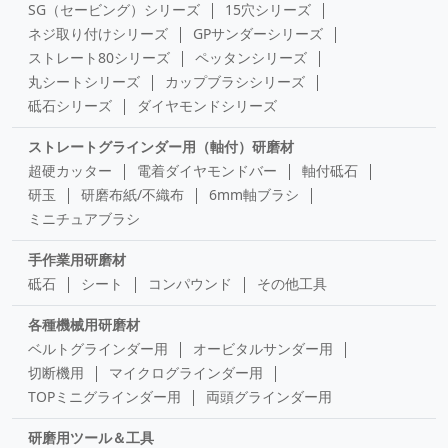
SG（セービング）シリーズ
15穴シリーズ
ネジ取り付けシリーズ
GPサンダーシリーズ
ストレート80シリーズ
ペッタンシリーズ
丸シートシリーズ
カップブラシシリーズ
砥石シリーズ
ダイヤモンドシリーズ
ストレートグラインダー用（軸付）研磨材
超硬カッター
電着ダイヤモンドバー
軸付砥石
研玉
研磨布紙/不織布
6mm軸ブラシ
ミニチュアブラシ
手作業用研磨材
砥石
シート
コンパウンド
その他工具
各種機械用研磨材
ベルトグラインダー用
オービタルサンダー用
切断機用
マイクログラインダー用
TOPミニグラインダー用
両頭グラインダー用
研磨用ツール＆工具