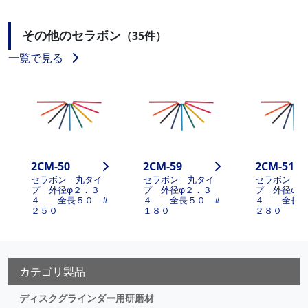
その他のセラボン
（35件）
一覧で見る
2CM-50
2CM-59
2CM-510
セラボン 丸タイ
セラボン 丸タイ
セラボン 
プ 外径φ２．３
プ 外径φ２．３
プ 外径φ２
４ 全長５０ #
４ 全長５０ #
４ 全長５
２５０
１８０
２８０
カテゴリ製品
ディスクグラインダー用研磨材