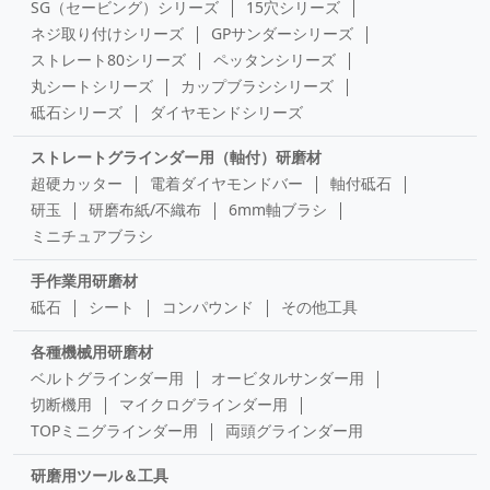
SG（セービング）シリーズ
15穴シリーズ
ネジ取り付けシリーズ
GPサンダーシリーズ
ストレート80シリーズ
ペッタンシリーズ
丸シートシリーズ
カップブラシシリーズ
砥石シリーズ
ダイヤモンドシリーズ
ストレートグラインダー用（軸付）研磨材
超硬カッター
電着ダイヤモンドバー
軸付砥石
研玉
研磨布紙/不織布
6mm軸ブラシ
ミニチュアブラシ
手作業用研磨材
砥石
シート
コンパウンド
その他工具
各種機械用研磨材
ベルトグラインダー用
オービタルサンダー用
切断機用
マイクログラインダー用
TOPミニグラインダー用
両頭グラインダー用
研磨用ツール＆工具