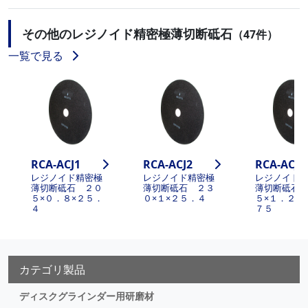
その他のレジノイド精密極薄切断砥石
（47件）
一覧で見る
RCA-ACJ1
RCA-ACJ2
RCA-ACJ3
レジノイド精密極
レジノイド精密極
レジノイド
薄切断砥石 ２０
薄切断砥石 ２３
薄切断砥石
５×０．８×２５．
０×１×２５．４
５×１．２×
４
７５
カテゴリ製品
ディスクグラインダー用研磨材