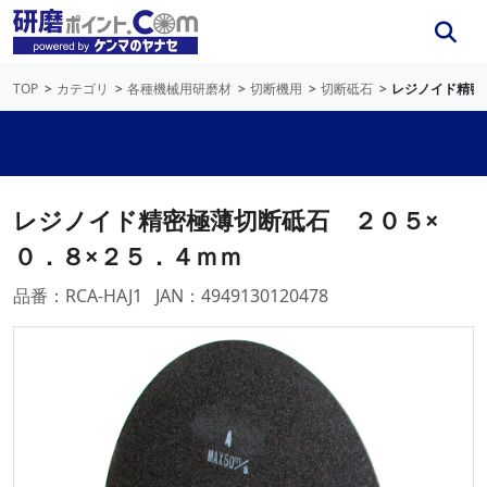
TOP
カテゴリ
各種機械用研磨材
切断機用
切断砥石
レジノイド精密
レジノイド精密極薄切断砥石 ２０５×
０．８×２５．４ｍｍ
品番：RCA-HAJ1
JAN：4949130120478