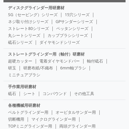
ディスクグラインダー用研磨材
SG（セービング）シリーズ
15穴シリーズ
ネジ取り付けシリーズ
GPサンダーシリーズ
ストレート80シリーズ
ペッタンシリーズ
丸シートシリーズ
カップブラシシリーズ
砥石シリーズ
ダイヤモンドシリーズ
ストレートグラインダー用（軸付）研磨材
超硬カッター
電着ダイヤモンドバー
軸付砥石
研玉
研磨布紙/不織布
6mm軸ブラシ
ミニチュアブラシ
手作業用研磨材
砥石
シート
コンパウンド
その他工具
各種機械用研磨材
ベルトグラインダー用
オービタルサンダー用
切断機用
マイクログラインダー用
TOPミニグラインダー用
両頭グラインダー用