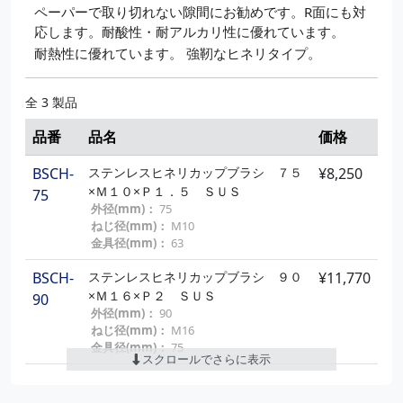
ペーパーで取り切れない隙間にお勧めです。R面にも対
応します。耐酸性・耐アルカリ性に優れています。
耐熱性に優れています。
強靭なヒネリタイプ。
全 3 製品
品番
品名
価格
BSCH-
ステンレスヒネリカップブラシ ７５
¥8,250
×Ｍ１０×Ｐ１．５ ＳＵＳ
75
外径(mm)：
75
ねじ径(mm)：
M10
金具径(mm)：
63
BSCH-
ステンレスヒネリカップブラシ ９０
¥11,770
×Ｍ１６×Ｐ２ ＳＵＳ
90
外径(mm)：
90
ねじ径(mm)：
M16
金具径(mm)：
75
スクロールでさらに表示
BSCH-
ステンレスヒネリカップブラシ １２
¥15,840
０×Ｍ１６×Ｐ２ ＳＵＳ