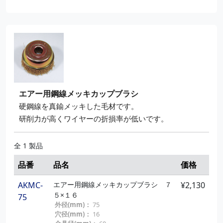
エアー用鋼線メッキカップブラシ
硬鋼線を真鍮メッキした毛材です。
研削力が高くワイヤーの折損率が低いです。
全 1 製品
品番
品名
価格
AKMC-
エアー用鋼線メッキカップブラシ ７
¥2,130
５×１６
75
外径(mm)：
75
穴径(mm)：
16