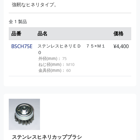
強靭なヒネリタイプ。
全 1 製品
品番
品名
価格
BSCH75E
ステンレスヒネリＥＤ ７５×Ｍ１
¥4,400
０
外径(mm)：
75
ねじ径(mm)：
M10
金具径(mm)：
60
ステンレスヒネリカップブラシ