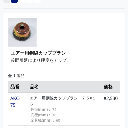
エアー用鋼線カップブラシ
冷間引延により硬度をアップ。
全 1 製品
品番
品名
価格
AKC-
エアー用鋼線カップブラシ ７５×１
¥2,530
６
75
外径(mm)：
75
穴径(mm)：
16
金具径(mm)：
60