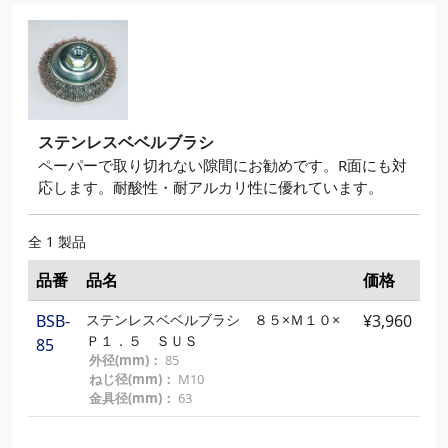
120
外径(mm)：
120
ねじ径(mm)：
M16
金具径(mm)：
100
ステンレスベベルブラシ
ペーパーで取り切れない隙間にお勧めです。R面にも対
応します。耐酸性・耐アルカリ性に優れています。
全 1 製品
品番
品名
価格
BSB-
ステンレスベベルブラシ ８５×Ｍ１０×
¥3,960
Ｐ１．５ ＳＵＳ
85
外径(mm)：
85
ねじ径(mm)：
M10
金具径(mm)：
63