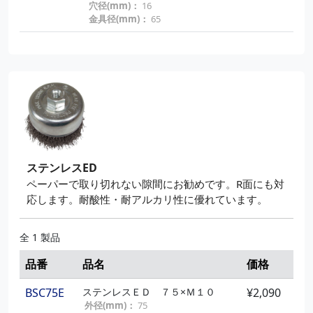
穴径(mm)：
16
金具径(mm)：
65
ステンレスED
ペーパーで取り切れない隙間にお勧めです。R面にも対
応します。耐酸性・耐アルカリ性に優れています。
全 1 製品
品番
品名
価格
BSC75E
ステンレスＥＤ ７５×Ｍ１０
¥2,090
外径(mm)：
75