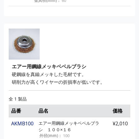
金具径(mm)：
60
エアー用鋼線メッキベベルブラシ
硬鋼線を真鍮メッキした毛材です。
研削力が高くワイヤーの折損率が低いです。
全 1 製品
品番
品名
価格
AKMB100
エアー用鋼線メッキベベルブラ
¥2,010
シ １００×１６
外径(mm)：
100