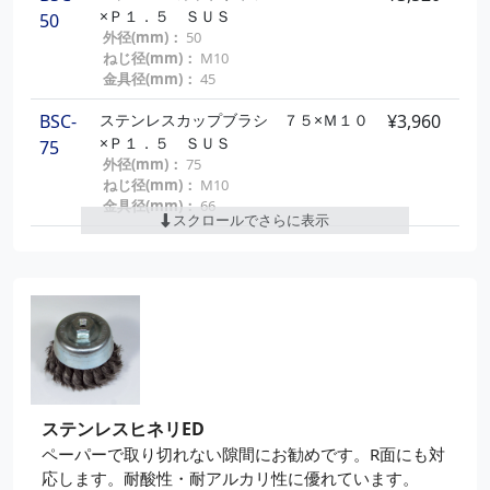
×Ｐ１．５ ＳＵＳ
50
外径(mm)：
50
ねじ径(mm)：
M10
金具径(mm)：
45
BSC-
ステンレスカップブラシ ７５×Ｍ１０
¥3,960
×Ｐ１．５ ＳＵＳ
75
外径(mm)：
75
ねじ径(mm)：
M10
金具径(mm)：
66
スクロールでさらに表示
BSC-
ステンレスカップブラシ ９０×Ｍ１６
¥6,820
×Ｐ２ ＳＵＳ
90
外径(mm)：
90
ねじ径(mm)：
M16
金具径(mm)：
82
BSC-
ステンレスカップブラシ １２０×Ｍ１
¥10,010
６×Ｐ２ ＳＵＳ
120
外径(mm)：
120
ステンレスヒネリED
ねじ径(mm)：
M16
ペーパーで取り切れない隙間にお勧めです。R面にも対
金具径(mm)：
100
応します。耐酸性・耐アルカリ性に優れています。