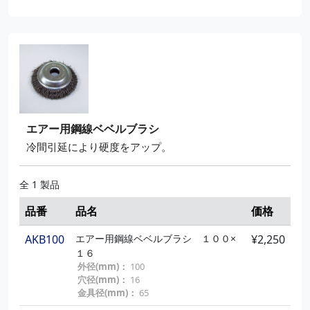
エアー用鋼線ベベルブラシ
冷間引延により硬度をアップ。
全 1 製品
品番
品名
価格
AKB100
エアー用鋼線ベベルブラシ １００×
¥2,250
１６
外径(mm)：
100
穴径(mm)：
16
金具径(mm)：
65