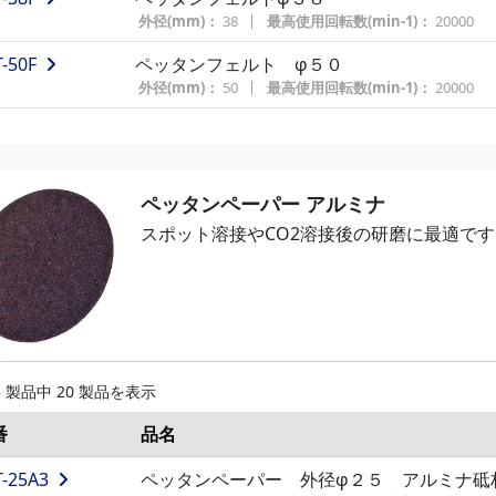
外径(mm)：
38
最高使用回転数(min-1)：
20000
-50F
ペッタンフェルト φ５０
外径(mm)：
50
最高使用回転数(min-1)：
20000
ペッタンペーパー アルミナ
スポット溶接やCO2溶接後の研磨に最適です
3 製品中 20 製品を表示
番
品名
T-25A3
ペッタンペーパー 外径φ２５ アルミナ砥