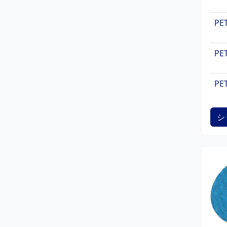
PE
PE
PE
PE
シ
PE
PE
PE