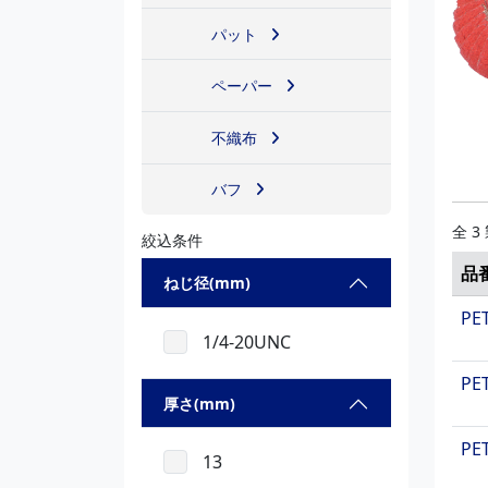
パット
ペーパー
不織布
バフ
全 3
絞込条件
品
ねじ径(mm)
PE
1/4-20UNC
PE
厚さ(mm)
PE
13