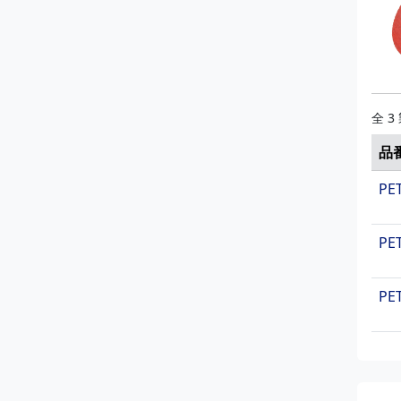
PE
PE
PE
PE
全 3
PE
PE
品
PE
PE
PE
PE
PE
PE
PE
PE