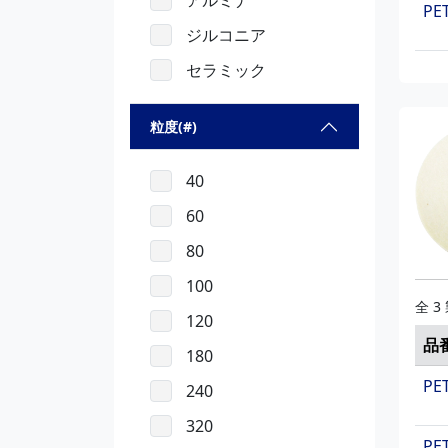
アルミナ
PE
ジルコニア
セラミック
粒度(#)
40
60
80
100
全 3
120
品
180
PET
240
320
PET