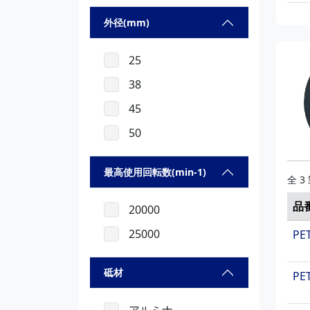
外径(mm)
25
38
45
50
最高使用回転数(min-1)
全 3
品
20000
25000
PE
砥材
PE