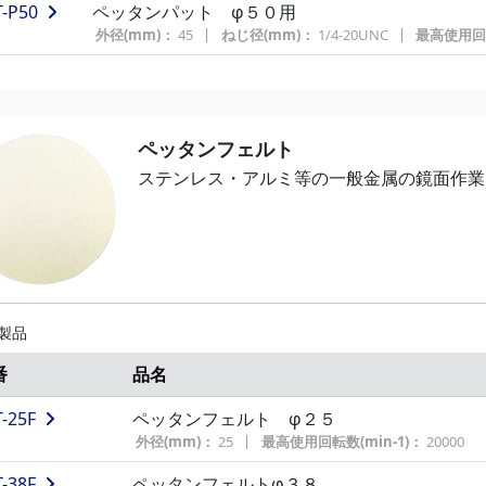
T-P50
ペッタンパット φ５０用
外径(mm)：
45
ねじ径(mm)：
1/4-20UNC
最高使用回転
ペッタンフェルト
ステンレス・アルミ等の一般金属の鏡面作業
 製品
番
品名
-25F
ペッタンフェルト φ２５
外径(mm)：
25
最高使用回転数(min-1)：
20000
-38F
ペッタンフェルトφ３８