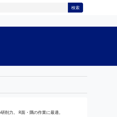
検索
の研削力。
R面・隅の作業に最適。