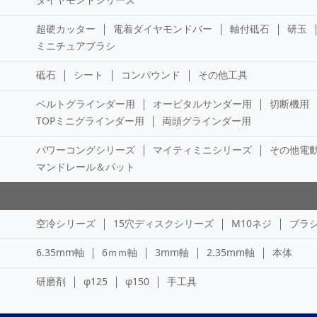
超硬カッター
電着ダイヤモンドバー
軸付砥石
研玉
ミニチュアブラシ
砥石
シート
コンパウンド
その他工具
ベルトグラインダー用
オービタルサンダー用
切断機用
TOPミニグラインダー用
両頭グラインダー用
パワーコングシリーズ
マイティミニシリーズ
その他電
マンドレール＆パット
空冷シリーズ
15穴ディスクシリーズ
M10ネジ
ブラ
6.35mm軸
6ｍｍ軸
3mm軸
2.35mm軸
本体
研磨剤
φ125
φ150
手工具