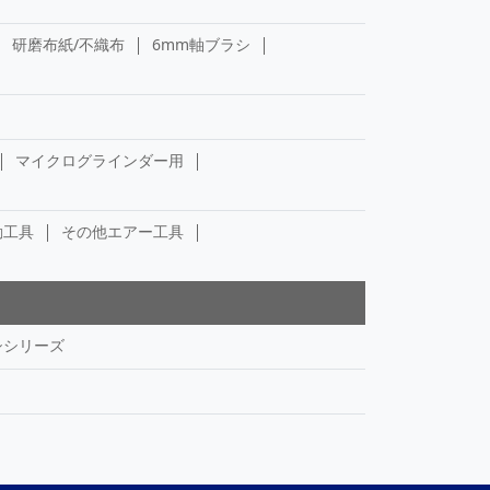
研磨布紙/不織布
6mm軸ブラシ
マイクログラインダー用
動工具
その他エアー工具
シシリーズ