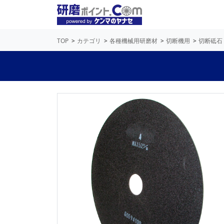
TOP
カテゴリ
各種機械用研磨材
切断機用
切断砥石