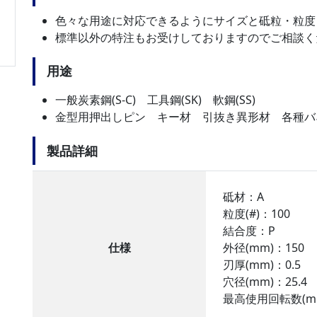
色々な用途に対応できるようにサイズと砥粒・粒度
標準以外の特注もお受けしておりますのでご相談く
用途
一般炭素鋼(S-C) 工具鋼(SK) 軟鋼(SS)
金型用押出しピン キー材 引抜き異形材 各種バ
製品詳細
砥材：A
粒度(#)：100
結合度：P
仕様
外径(mm)：150
刃厚(mm)：0.5
穴径(mm)：25.4
最高使用回転数(min