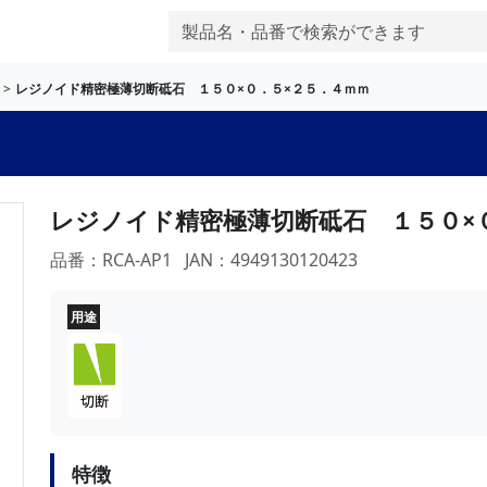
レジノイド精密極薄切断砥石 １５０×０．５×２５．４ｍｍ
レジノイド精密極薄切断砥石 １５０×
品番：RCA-AP1
JAN：4949130120423
用途
特徴