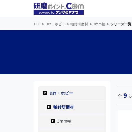
TOP
DIY・ホビー
軸付研磨材
3mm軸
シリーズ一覧
DIY・ホビー
9
全
シ
軸付研磨材
3mm軸