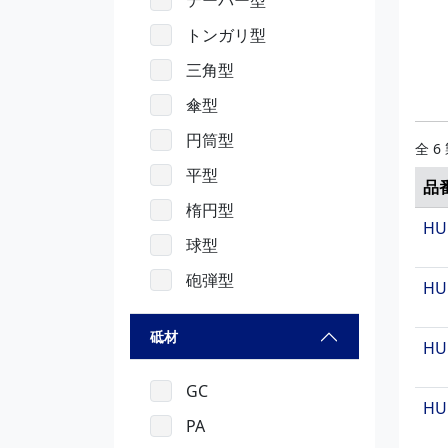
テーパー型
トンガリ型
三角型
傘型
円筒型
全 6
平型
品
楕円型
HU
球型
砲弾型
HU
砥材
HU
GC
HU
PA