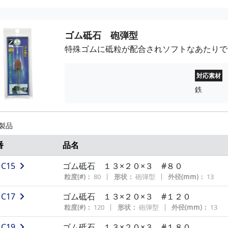
F254
軸付フラップホイール #60 25×25×3
砥材：
アルミナ
粒度(#)：
60
外径(mm)：
25
ゴム砥石 砲弾型
F257
軸付フラップホイール #120 25×25×3
特殊ゴムに砥粒が配合されソフトなあたりで
砥材：
アルミナ
粒度(#)：
120
外径(mm)：
25
対応素材
鉄
 製品
番
品名
C15
ゴム砥石 １３×２０×３ #８０
粒度(#)：
80
形状：
砲弾型
外径(mm)：
13
C17
ゴム砥石 １３×２０×３ #１２０
粒度(#)：
120
形状：
砲弾型
外径(mm)：
13
C19
ゴム砥石 １３×２０×３ #１８０