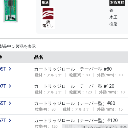
用途
対応素材
鉄
木工
樹脂
 製品中 5 製品を表示
番
品名
05T
カートリッジロール テーパー型 #80
砥材：
アルミナ
粒度(#)：
80
外径(mm)：
10
07T
カートリッジロール テーパー型 #120
砥材：
アルミナ
粒度(#)：
120
外径(mm)：
10
65T
カートリッジロール（テーパー型）#80
粒度(#)：
80
砥材：
アルミナ
外径(mm)：
15
67T
カートリッジロール（テーパー型）#120
粒度(#)：
120
砥材：
アルミナ
外径(mm)：
15
スクロールでさらに表示