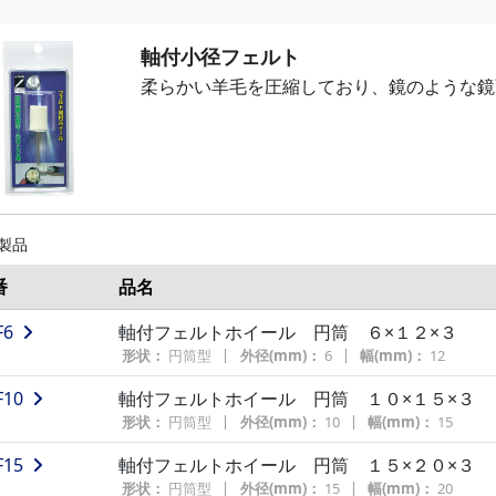
軸付小径フェルト
柔らかい羊毛を圧縮しており、鏡のような鏡
 製品
番
品名
F6
軸付フェルトホイール 円筒 ６×１２×３
形状：
円筒型
外径(mm)：
6
幅(mm)：
12
F10
軸付フェルトホイール 円筒 １０×１５×３
形状：
円筒型
外径(mm)：
10
幅(mm)：
15
F15
軸付フェルトホイール 円筒 １５×２０×３
形状：
円筒型
外径(mm)：
15
幅(mm)：
20