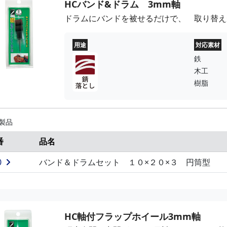
HCバンド&ドラム 3mm軸
ドラムにバンドを被せるだけで、 取り替え
用途
対応素材
鉄
木工
樹脂
 製品
番
品名
0
バンド＆ドラムセット １０×２０×３ 円筒型
HC軸付フラップホイール3mm軸