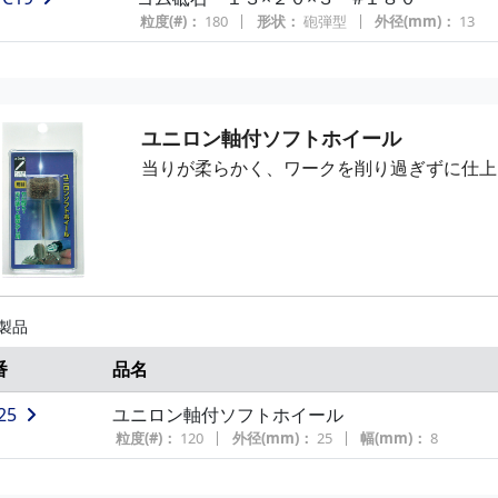
粒度(#)：
180
形状：
砲弾型
外径(mm)：
13
ユニロン軸付ソフトホイール
当りが柔らかく、ワークを削り過ぎずに仕上
 製品
番
品名
25
ユニロン軸付ソフトホイール
粒度(#)：
120
外径(mm)：
25
幅(mm)：
8