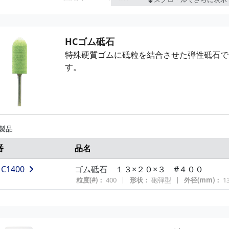
610T
カートリッジロール（テーパー型）#240
粒度(#)：
240
砥材：
アルミナ
外径(mm)：
15
HCゴム砥石
特殊硬質ゴムに砥粒を結合させた弾性砥石で
す。
 製品
番
品名
C1400
ゴム砥石 １３×２０×３ #４００
粒度(#)：
400
形状：
砲弾型
外径(mm)：
1