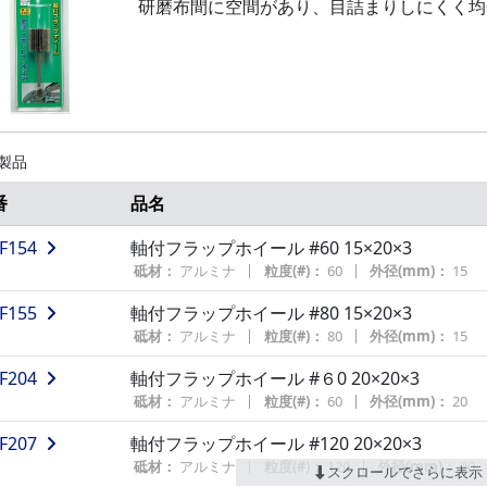
研磨布間に空間があり、目詰まりしにくく均
 製品
番
品名
F154
軸付フラップホイール #60 15×20×3
砥材：
アルミナ
粒度(#)：
60
外径(mm)：
15
F155
軸付フラップホイール #80 15×20×3
砥材：
アルミナ
粒度(#)：
80
外径(mm)：
15
F204
軸付フラップホイール #６0 20×20×3
砥材：
アルミナ
粒度(#)：
60
外径(mm)：
20
F207
軸付フラップホイール #120 20×20×3
砥材：
アルミナ
粒度(#)：
120
外径(mm)：
20
スクロールでさらに表示