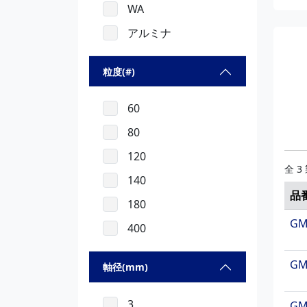
WA
HU
アルミナ
HU
粒度(#)
60
80
120
全 3
140
品
180
GM
400
GM
軸径(mm)
3
GM