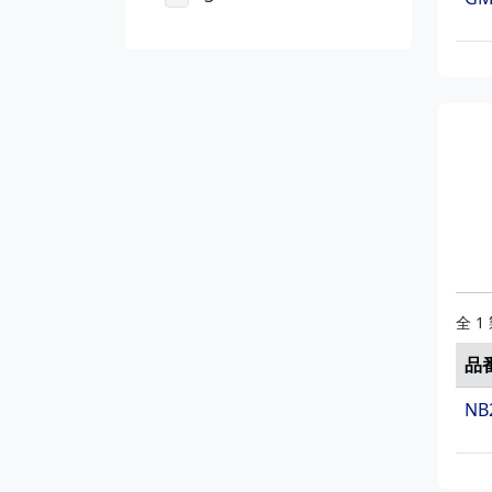
全 1
品
NB