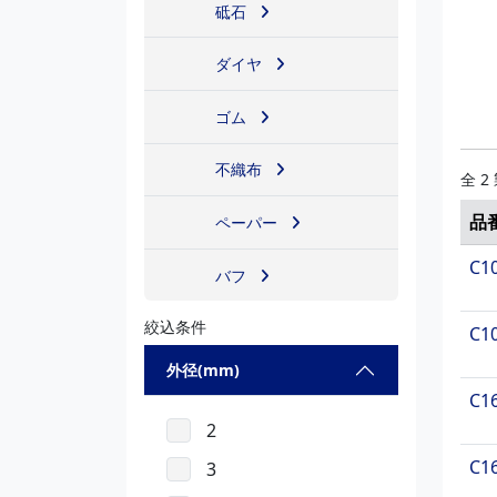
砥石
ダイヤ
ゴム
不織布
全 2
品
ペーパー
C1
バフ
絞込条件
C1
外径(mm)
C1
2
C1
3