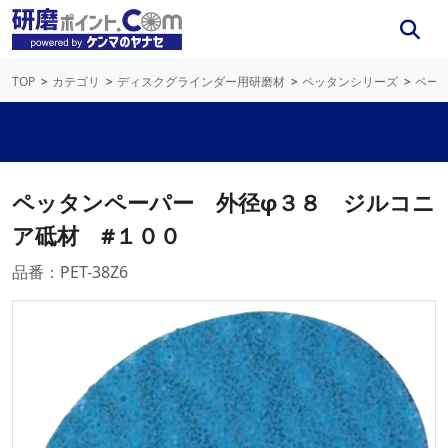
TOP
カテゴリ
ディスクグラインダー用研磨材
ペッタンシリーズ
ペー
ペッタンペーパー 外径φ３８ ジルコニ
ア砥材 #１００
品番：PET-38Z6