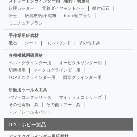
ストレートグラインダー用（軸付）研磨材
超硬カッター
電着ダイヤモンドバー
軸付砥石
研玉
研磨布紙/不織布
6mm軸ブラシ
ミニチュアブラシ
手作業用研磨材
砥石
シート
コンパウンド
その他工具
各種機械用研磨材
ベルトグラインダー用
オービタルサンダー用
切断機用
マイクログラインダー用
TOPミニグラインダー用
両頭グラインダー用
研磨用ツール＆工具
パワーコングシリーズ
マイティミニシリーズ
その他電動工具
その他エアー工具
マンドレール＆パット
DIY・ホビー製品
ディスクグラインダー用研磨材