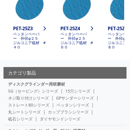
PET-25Z3
PET-25Z4
PET-25Z5
ペッタンペーパ
ペッタンペーパ
ペッタンペ
ー 外径φ２５
ー 外径φ２５
ー 外径φ
ジルコニア砥材 #
ジルコニア砥材 #
ジルコニア砥
４０
６０
８０
カテゴリ製品
ディスクグラインダー用研磨材
SG（セービング）シリーズ
15穴シリーズ
ネジ取り付けシリーズ
GPサンダーシリーズ
ストレート80シリーズ
ペッタンシリーズ
丸シートシリーズ
カップブラシシリーズ
砥石シリーズ
ダイヤモンドシリーズ