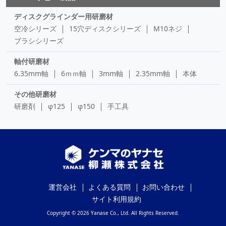
ディスクグラインダー用研磨材
空冷シリーズ
15穴ディスクシリーズ
M10ネジ
ブラシシリーズ
軸付研磨材
6.35mm軸
6ｍｍ軸
3mm軸
2.35mm軸
本体
その他研磨材
研磨剤
φ125
φ150
手工具
運営会社
よくある質問
お問い合わせ
サイト利用規約
Copyright © 2026 Yanase Co., Ltd. All Rights Reserved.