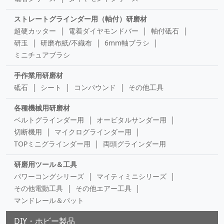
ストレートグラインダー用（軸付）研磨材
超硬カッター
電着ダイヤモンドバー
軸付砥石
研玉
研磨布紙/不織布
6mm軸ブラシ
ミニチュアブラシ
手作業用研磨材
砥石
シート
コンパウンド
その他工具
各種機械用研磨材
ベルトグラインダー用
オービタルサンダー用
切断機用
マイクログラインダー用
TOPミニグラインダー用
両頭グラインダー用
研磨用ツール＆工具
パワーコングシリーズ
マイティミニシリーズ
その他電動工具
その他エアー工具
マンドレール＆パット
DIY・ホビー製品