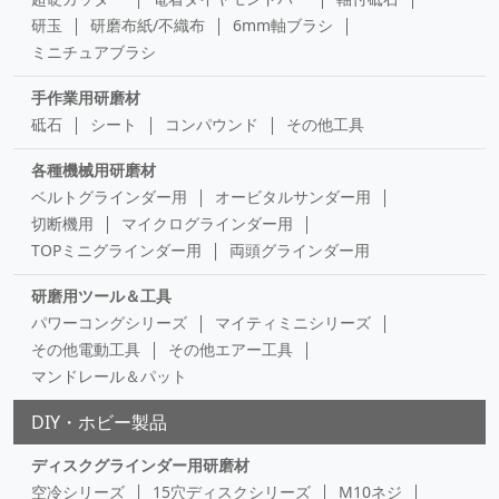
研玉
研磨布紙/不織布
6mm軸ブラシ
ミニチュアブラシ
手作業用研磨材
砥石
シート
コンパウンド
その他工具
各種機械用研磨材
ベルトグラインダー用
オービタルサンダー用
切断機用
マイクログラインダー用
TOPミニグラインダー用
両頭グラインダー用
研磨用ツール＆工具
パワーコングシリーズ
マイティミニシリーズ
その他電動工具
その他エアー工具
マンドレール＆パット
DIY・ホビー製品
ディスクグラインダー用研磨材
空冷シリーズ
15穴ディスクシリーズ
M10ネジ