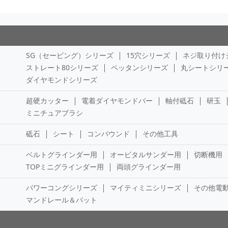
SG（セービング）シリーズ
15穴シリーズ
ネジ取り付け
ストレート80シリーズ
ペッタンシリーズ
丸シートシリ
ダイヤモンドシリーズ
超硬カッター
電着ダイヤモンドバー
軸付砥石
研玉
ミニチュアブラシ
砥石
シート
コンパウンド
その他工具
ベルトグラインダー用
オービタルサンダー用
切断機用
TOPミニグラインダー用
両頭グラインダー用
パワーコングシリーズ
マイティミニシリーズ
その他電
マンドレール＆パット