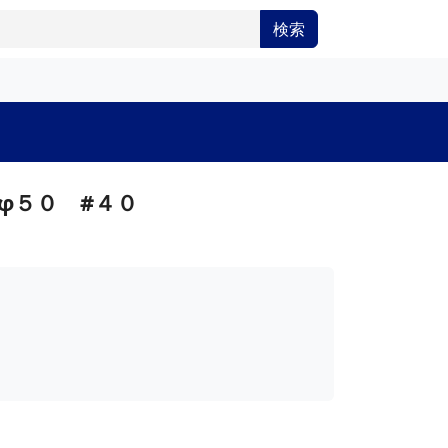
検索
φ５０ #４０