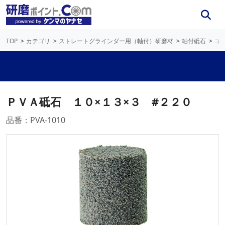
TOP
カテゴリ
ストレートグラインダー用（軸付）研磨材
軸付砥石
ゴ
ＰＶＡ砥石 １０×１３×３ #２２０
品番：PVA-1010