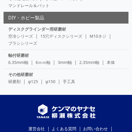
マンドレール＆パット
DIY・ホビー製品
ディスクグラインダー用研磨材
空冷シリーズ
15穴ディスクシリーズ
M10ネジ
ブラシシリーズ
軸付研磨材
6.35mm軸
6ｍｍ軸
3mm軸
2.35mm軸
本体
その他研磨材
研磨剤
φ125
φ150
手工具
運営会社
よくある質問
お問い合わせ