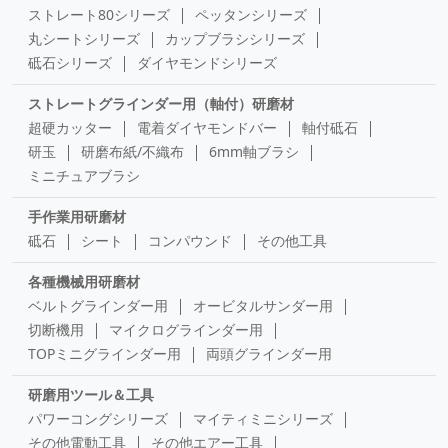
ストレート80シリーズ
ペッタンシリーズ
丸シートシリーズ
カップブラシシリーズ
砥石シリーズ
ダイヤモンドシリーズ
ストレートグラインダー用（軸付）研磨材
超硬カッター
電着ダイヤモンドバー
軸付砥石
研玉
研磨布紙/不織布
6mm軸ブラシ
ミニチュアブラシ
手作業用研磨材
砥石
シート
コンパウンド
その他工具
各種機械用研磨材
ベルトグラインダー用
オービタルサンダー用
切断機用
マイクログラインダー用
TOPミニグラインダー用
両頭グラインダー用
研磨用ツール＆工具
パワーコングシリーズ
マイティミニシリーズ
その他電動工具
その他エアー工具