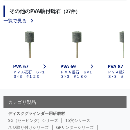
その他のPVA軸付砥石
（27件）
一覧で見る
PVA-67
PVA-69
PVA-87
ＰＶＡ砥石 ６×１
ＰＶＡ砥石 ６×１
ＰＶＡ砥石 
３×３ #１２０
３×３ #１８０
３×３ #１
カテゴリ製品
ディスクグラインダー用研磨材
SG（セービング）シリーズ
15穴シリーズ
ネジ取り付けシリーズ
GPサンダーシリーズ