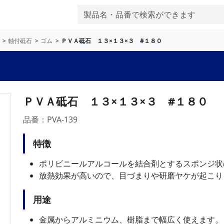
軸付砥石
ゴム
ＰＶＡ砥石 １３×１３×３ #１８０
ＰＶＡ砥石 １３×１３×３ #１８０
品番：PVA-139
特徴
ポリビニールアルコールを結合剤とするスポンジ状
放熱効果が高いので、目づまりや研磨ヤケが起こり
用途
金属からアルミニウム、樹脂まで幅広く使えます。