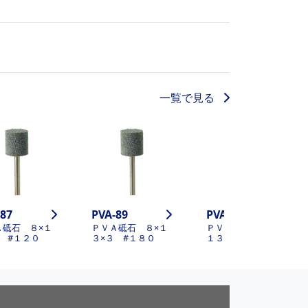
一覧で見る
-87
PVA-89
PVA-107
Ａ砥石 ８×１
ＰＶＡ砥石 ８×１
ＰＶＡ砥石 １０×
３ #１２０
３×３ #１８０
１３×３ #１２０