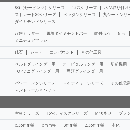
SG（セービング）シリーズ
15穴シリーズ
ネジ取り付け
ストレート80シリーズ
ペッタンシリーズ
丸シートシリ
ダイヤモンドシリーズ
超硬カッター
電着ダイヤモンドバー
軸付砥石
研玉
ミニチュアブラシ
砥石
シート
コンパウンド
その他工具
ベルトグラインダー用
オービタルサンダー用
切断機用
TOPミニグラインダー用
両頭グラインダー用
パワーコングシリーズ
マイティミニシリーズ
その他電
マンドレール＆パット
空冷シリーズ
15穴ディスクシリーズ
M10ネジ
ブラ
6.35mm軸
6ｍｍ軸
3mm軸
2.35mm軸
本体