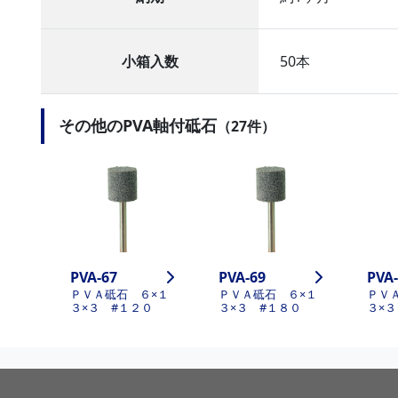
小箱入数
50本
その他のPVA軸付砥石
（27件）
PVA-67
PVA-69
PVA
ＰＶＡ砥石 ６×１
ＰＶＡ砥石 ６×１
ＰＶ
３×３ #１２０
３×３ #１８０
３×