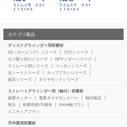
ライム２号 ５５×
ライムＣＰ ５５×
１７５×４５
１７５×４５
カテゴリ製品
ディスクグラインダー用研磨材
SG（セービング）シリーズ
15穴シリーズ
ネジ取り付けシリーズ
GPサンダーシリーズ
ストレート80シリーズ
ペッタンシリーズ
丸シートシリーズ
カップブラシシリーズ
砥石シリーズ
ダイヤモンドシリーズ
ストレートグラインダー用（軸付）研磨材
超硬カッター
電着ダイヤモンドバー
軸付砥石
研玉
研磨布紙/不織布
6mm軸ブラシ
ミニチュアブラシ
手作業用研磨材