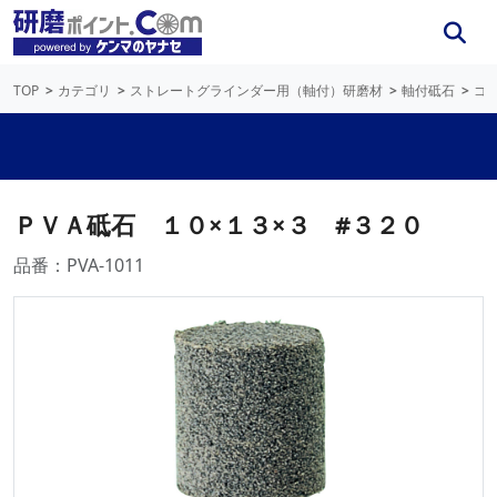
TOP
カテゴリ
ストレートグラインダー用（軸付）研磨材
軸付砥石
ゴ
ＰＶＡ砥石 １０×１３×３ #３２０
品番：PVA-1011