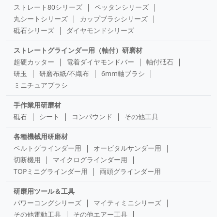
ストレート80シリーズ
ペッタンシリーズ
丸シートシリーズ
カップブラシシリーズ
砥石シリーズ
ダイヤモンドシリーズ
ストレートグラインダー用（軸付）研磨材
超硬カッター
電着ダイヤモンドバー
軸付砥石
研玉
研磨布紙/不織布
6mm軸ブラシ
ミニチュアブラシ
手作業用研磨材
砥石
シート
コンパウンド
その他工具
各種機械用研磨材
ベルトグラインダー用
オービタルサンダー用
切断機用
マイクログラインダー用
TOPミニグラインダー用
両頭グラインダー用
研磨用ツール＆工具
パワーコングシリーズ
マイティミニシリーズ
その他電動工具
その他エアー工具