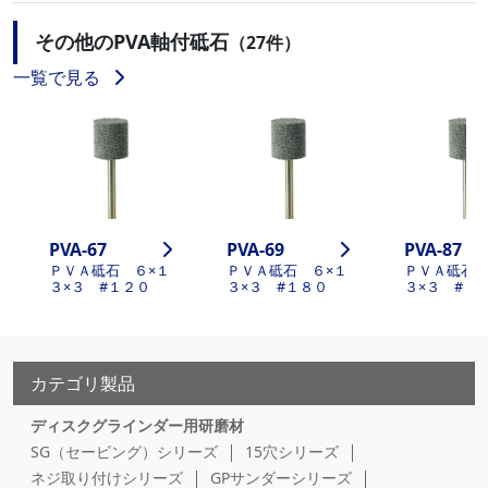
その他のPVA軸付砥石
（27件）
一覧で見る
PVA-67
PVA-69
PVA-87
ＰＶＡ砥石 ６×１
ＰＶＡ砥石 ６×１
ＰＶＡ砥石 
３×３ #１２０
３×３ #１８０
３×３ #１
カテゴリ製品
ディスクグラインダー用研磨材
SG（セービング）シリーズ
15穴シリーズ
ネジ取り付けシリーズ
GPサンダーシリーズ