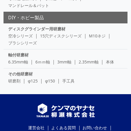
マンドレール＆パット
DIY・ホビー製品
ディスクグラインダー用研磨材
空冷シリーズ
15穴ディスクシリーズ
M10ネジ
ブラシシリーズ
軸付研磨材
6.35mm軸
6ｍｍ軸
3mm軸
2.35mm軸
本体
その他研磨材
研磨剤
φ125
φ150
手工具
運営会社
よくある質問
お問い合わせ