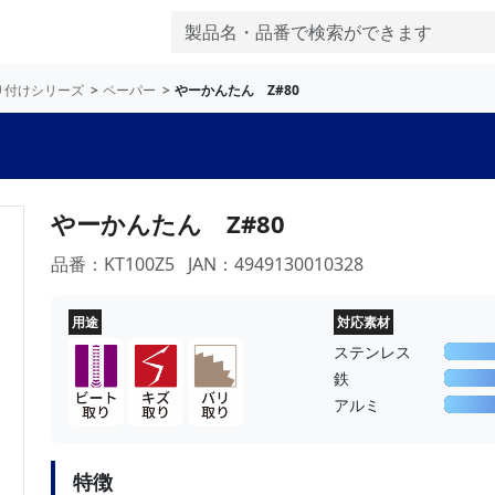
り付けシリーズ
ペーパー
やーかんたん Z#80
やーかんたん Z#80
品番：KT100Z5
JAN：4949130010328
用途
対応素材
ステンレス
鉄
アルミ
特徴