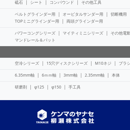
砥石
シート
コンパウンド
その他工具
ベルトグラインダー用
オービタルサンダー用
切断機用
TOPミニグラインダー用
両頭グラインダー用
パワーコングシリーズ
マイティミニシリーズ
その他電
マンドレール＆パット
空冷シリーズ
15穴ディスクシリーズ
M10ネジ
ブラ
6.35mm軸
6ｍｍ軸
3mm軸
2.35mm軸
本体
研磨剤
φ125
φ150
手工具