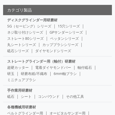
カテゴリ製品
ディスクグラインダー用研磨材
SG（セービング）シリーズ
15穴シリーズ
ネジ取り付けシリーズ
GPサンダーシリーズ
ストレート80シリーズ
ペッタンシリーズ
丸シートシリーズ
カップブラシシリーズ
砥石シリーズ
ダイヤモンドシリーズ
ストレートグラインダー用（軸付）研磨材
超硬カッター
電着ダイヤモンドバー
軸付砥石
研玉
研磨布紙/不織布
6mm軸ブラシ
ミニチュアブラシ
手作業用研磨材
砥石
シート
コンパウンド
その他工具
各種機械用研磨材
ベルトグラインダー用
オービタルサンダー用