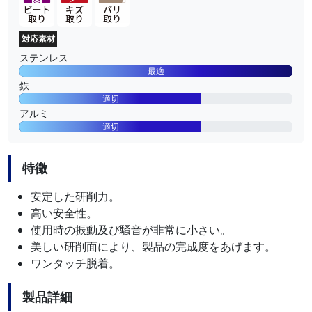
対応素材
ステンレス
最適
鉄
適切
アルミ
適切
特徴
安定した研削力。
高い安全性。
使用時の振動及び騒音が非常に小さい。
美しい研削面により、製品の完成度をあげます。
ワンタッチ脱着。
製品詳細