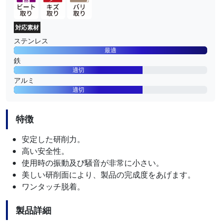
対応素材
ステンレス
最適
鉄
適切
アルミ
適切
特徴
安定した研削力。
高い安全性。
使用時の振動及び騒音が非常に小さい。
美しい研削面により、製品の完成度をあげます。
ワンタッチ脱着。
製品詳細