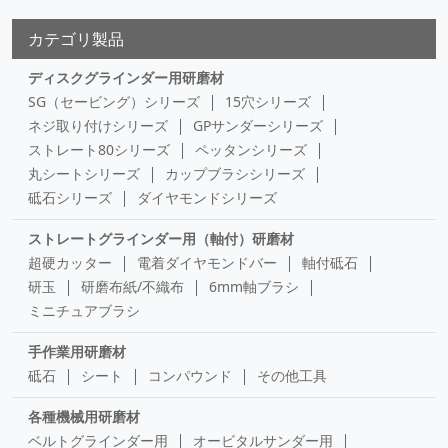
カテゴリ製品
ディスクグラインダー用研磨材
SG（セービング）シリーズ
15穴シリーズ
ネジ取り付けシリーズ
GPサンダーシリーズ
ストレート80シリーズ
ペッタンシリーズ
丸シートシリーズ
カップブラシシリーズ
砥石シリーズ
ダイヤモンドシリーズ
ストレートグラインダー用（軸付）研磨材
超硬カッター
電着ダイヤモンドバー
軸付砥石
研玉
研磨布紙/不織布
6mm軸ブラシ
ミニチュアブラシ
手作業用研磨材
砥石
シート
コンパウンド
その他工具
各種機械用研磨材
ベルトグラインダー用
オービタルサンダー用