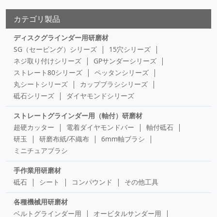
カテゴリ製品
ディスクグラインダー用研磨材
SG（セービング）シリーズ
15穴シリーズ
ネジ取り付けシリーズ
GPサンダーシリーズ
ストレート80シリーズ
ペッタンシリーズ
丸シートシリーズ
カップブラシシリーズ
砥石シリーズ
ダイヤモンドシリーズ
ストレートグラインダー用（軸付）研磨材
超硬カッター
電着ダイヤモンドバー
軸付砥石
研玉
研磨布紙/不織布
6mm軸ブラシ
ミニチュアブラシ
手作業用研磨材
砥石
シート
コンパウンド
その他工具
各種機械用研磨材
ベルトグラインダー用
オービタルサンダー用