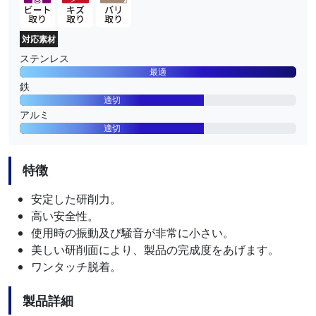
対応素材
ステンレス
最適
鉄
適切
アルミ
適切
特徴
安定した研削力。
高い安全性。
使用時の振動及び騒音が非常に小さい。
美しい研削面により、製品の完成度をあげます。
ワンタッチ脱着。
製品詳細