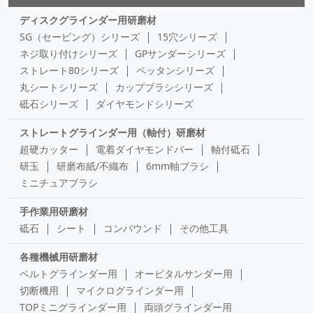
ディスクグラインダー用研磨材
SG（セービング）シリーズ
15穴シリーズ
ネジ取り付けシリーズ
GPサンダーシリーズ
ストレート80シリーズ
ペッタンシリーズ
丸シートシリーズ
カップブラシシリーズ
砥石シリーズ
ダイヤモンドシリーズ
ストレートグラインダー用（軸付）研磨材
超硬カッター
電着ダイヤモンドバー
軸付砥石
研玉
研磨布紙/不織布
6mm軸ブラシ
ミニチュアブラシ
手作業用研磨材
砥石
シート
コンパウンド
その他工具
各種機械用研磨材
ベルトグラインダー用
オービタルサンダー用
切断機用
マイクログラインダー用
TOPミニグラインダー用
両頭グラインダー用