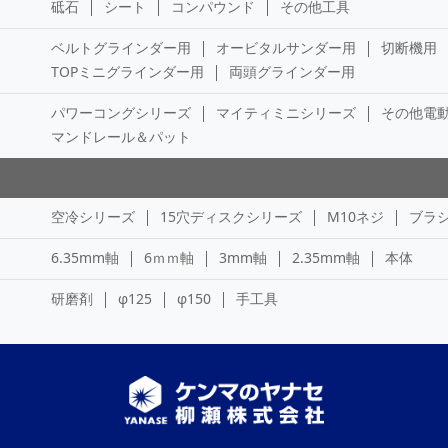
砥石
シート
コンパウンド
その他工具
ベルトグラインダー用
オービタルサンダー用
切断機用
TOPミニグラインダー用
両頭グラインダー用
パワーコングシリーズ
マイティミニシリーズ
その他電
マンドレール＆パット
空冷シリーズ
15穴ディスクシリーズ
M10ネジ
ブラ
6.35mm軸
6ｍｍ軸
3mm軸
2.35mm軸
本体
研磨剤
φ125
φ150
手工具