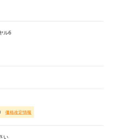
ヤル6
り
価格改定情報
さい