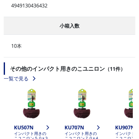
4949130436432
小箱入数
10本
その他のインパクト用きのこユニロン
（11件）
一覧で見る
KU507N
KU707N
KU907N
インパクト用きの
インパクト用きの
インパクト
こユニロン５０×３
こユニロン７０×４
こユニロン９