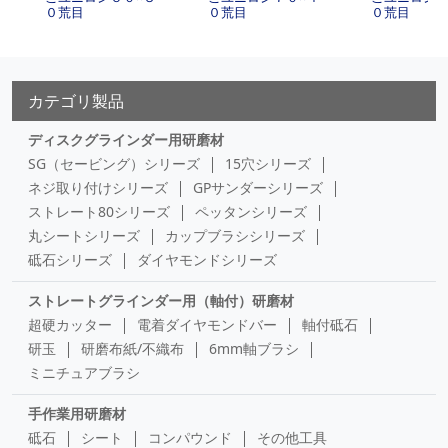
０荒目
０荒目
０荒目
カテゴリ製品
ディスクグラインダー用研磨材
SG（セービング）シリーズ
15穴シリーズ
ネジ取り付けシリーズ
GPサンダーシリーズ
ストレート80シリーズ
ペッタンシリーズ
丸シートシリーズ
カップブラシシリーズ
砥石シリーズ
ダイヤモンドシリーズ
ストレートグラインダー用（軸付）研磨材
超硬カッター
電着ダイヤモンドバー
軸付砥石
研玉
研磨布紙/不織布
6mm軸ブラシ
ミニチュアブラシ
手作業用研磨材
砥石
シート
コンパウンド
その他工具