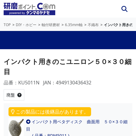
TOP
DIY・ホビー
軸付研磨材
6.35mm軸
不織布
インパクト用きのこ
インパクト用きのこユニロン５０×３０細
目
品番：KU5011N
JAN：4949130436432
廃盤
この製品には後継品があります。
インパクト用ベタディスク 曲面用 ５０×３０細
目
( 品番：BDM5011 )