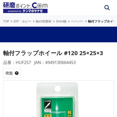
TOP
DIY・ホビー
軸付研磨材
3mm軸
ペーパー
軸付フラップホイール #
軸付フラップホイール #120 25×25×3
品番：HUF257
JAN：4949130664453
廃盤