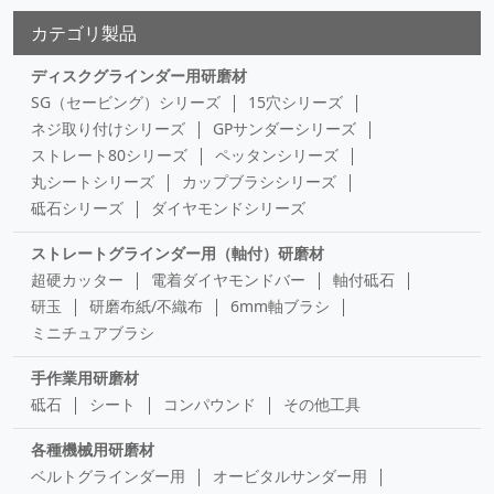
カテゴリ製品
ディスクグラインダー用研磨材
SG（セービング）シリーズ
15穴シリーズ
ネジ取り付けシリーズ
GPサンダーシリーズ
ストレート80シリーズ
ペッタンシリーズ
丸シートシリーズ
カップブラシシリーズ
砥石シリーズ
ダイヤモンドシリーズ
ストレートグラインダー用（軸付）研磨材
超硬カッター
電着ダイヤモンドバー
軸付砥石
研玉
研磨布紙/不織布
6mm軸ブラシ
ミニチュアブラシ
手作業用研磨材
砥石
シート
コンパウンド
その他工具
各種機械用研磨材
ベルトグラインダー用
オービタルサンダー用