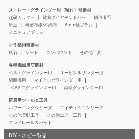
ストレートグラインダー用（軸付）研磨材
超硬カッター
電着ダイヤモンドバー
軸付砥石
研玉
研磨布紙/不織布
6mm軸ブラシ
ミニチュアブラシ
手作業用研磨材
砥石
シート
コンパウンド
その他工具
各種機械用研磨材
ベルトグラインダー用
オービタルサンダー用
切断機用
マイクログラインダー用
TOPミニグラインダー用
両頭グラインダー用
研磨用ツール＆工具
パワーコングシリーズ
マイティミニシリーズ
その他電動工具
その他エアー工具
マンドレール＆パット
DIY・ホビー製品