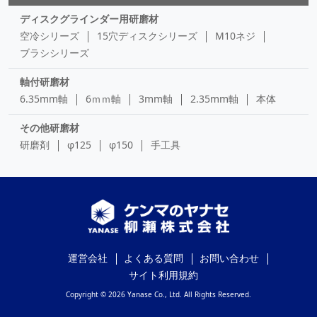
ディスクグラインダー用研磨材
空冷シリーズ
15穴ディスクシリーズ
M10ネジ
ブラシシリーズ
軸付研磨材
6.35mm軸
6ｍｍ軸
3mm軸
2.35mm軸
本体
その他研磨材
研磨剤
φ125
φ150
手工具
運営会社
よくある質問
お問い合わせ
サイト利用規約
Copyright © 2026 Yanase Co., Ltd. All Rights Reserved.