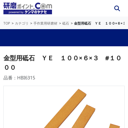
TOP
カテゴリ
手作業用研磨材
砥石
金型用砥石 ＹＥ １００×６×３
金型用砥石 ＹＥ １００×６×３ #１０
００
品番：HBI6315