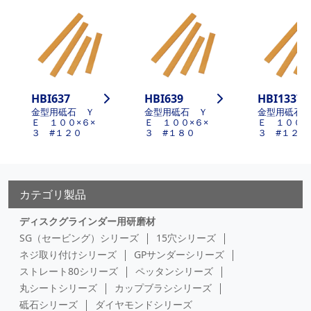
HBI637
HBI639
HBI1337
金型用砥石 Ｙ
金型用砥石 Ｙ
金型用砥石
Ｅ １００×６×
Ｅ １００×６×
Ｅ １００×
３ #１２０
３ #１８０
３ #１２０
カテゴリ製品
ディスクグラインダー用研磨材
SG（セービング）シリーズ
15穴シリーズ
ネジ取り付けシリーズ
GPサンダーシリーズ
ストレート80シリーズ
ペッタンシリーズ
丸シートシリーズ
カップブラシシリーズ
砥石シリーズ
ダイヤモンドシリーズ