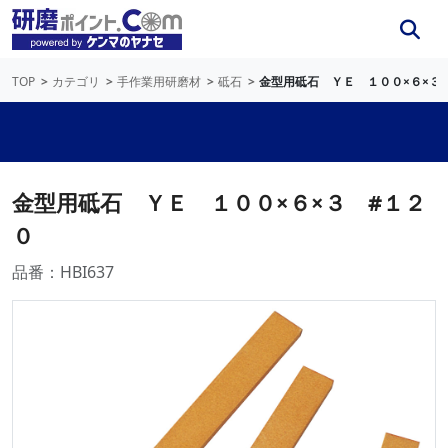
TOP
カテゴリ
手作業用研磨材
砥石
金型用砥石 ＹＥ １００×６×３
金型用砥石 ＹＥ １００×６×３ #１２
０
品番：HBI637