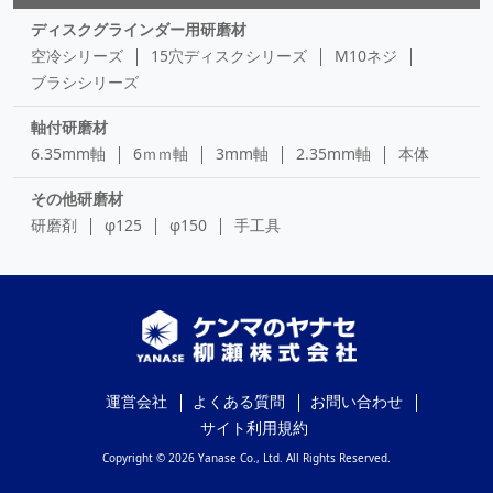
ディスクグラインダー用研磨材
空冷シリーズ
15穴ディスクシリーズ
M10ネジ
ブラシシリーズ
軸付研磨材
6.35mm軸
6ｍｍ軸
3mm軸
2.35mm軸
本体
その他研磨材
研磨剤
φ125
φ150
手工具
運営会社
よくある質問
お問い合わせ
サイト利用規約
Copyright © 2026 Yanase Co., Ltd. All Rights Reserved.