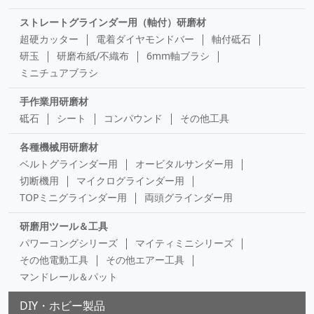
ストレートグラインダー用（軸付）研磨材
超硬カッター
電着ダイヤモンドバー
軸付砥石
研玉
研磨布紙/不織布
6mm軸ブラシ
ミニチュアブラシ
手作業用研磨材
砥石
シート
コンパウンド
その他工具
各種機械用研磨材
ベルトグラインダー用
オービタルサンダー用
切断機用
マイクログラインダー用
TOPミニグラインダー用
両頭グラインダー用
研磨用ツール＆工具
パワーコングシリーズ
マイティミニシリーズ
その他電動工具
その他エアー工具
マンドレール＆パット
DIY・ホビー製品