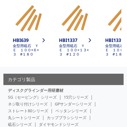
HBI639
HBI1337
HBI1339
金型用砥石 Ｙ
金型用砥石 Ｙ
金型用砥石
Ｅ １００×６×
Ｅ １００×１３×
Ｅ １００×
３ #１８０
３ #１２０
３ #１８０
カテゴリ製品
ディスクグラインダー用研磨材
SG（セービング）シリーズ
15穴シリーズ
ネジ取り付けシリーズ
GPサンダーシリーズ
ストレート80シリーズ
ペッタンシリーズ
丸シートシリーズ
カップブラシシリーズ
砥石シリーズ
ダイヤモンドシリーズ