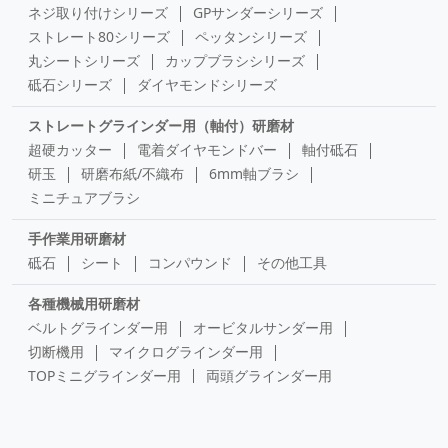
ネジ取り付けシリーズ
GPサンダーシリーズ
HBI6312
金型用砥石 ＹＥ １００×６×
¥1,240
ストレート80シリーズ
ペッタンシリーズ
３ #４００
丸シートシリーズ
カップブラシシリーズ
粒度(#)：
400
砥石シリーズ
ダイヤモンドシリーズ
長さ(mm)：
100
幅(mm)：
6
ストレートグラインダー用（軸付）研磨材
HBI6313
金型用砥石 ＹＥ １００×６×
¥1,420
超硬カッター
電着ダイヤモンドバー
軸付砥石
３ #６００
研玉
研磨布紙/不織布
6mm軸ブラシ
粒度(#)：
600
ミニチュアブラシ
長さ(mm)：
100
幅(mm)：
6
手作業用研磨材
HBI6314
金型用砥石 ＹＥ １００×６×
¥1,520
砥石
シート
コンパウンド
その他工具
３ #８００
粒度(#)：
800
各種機械用研磨材
長さ(mm)：
100
ベルトグラインダー用
オービタルサンダー用
幅(mm)：
6
切断機用
マイクログラインダー用
HBI6315
金型用砥石 ＹＥ １００×６×
¥1,970
TOPミニグラインダー用
両頭グラインダー用
３ #１０００
粒度(#)：
1000
研磨用ツール＆工具
長さ(mm)：
100
パワーコングシリーズ
マイティミニシリーズ