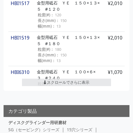
HBI1517
金型用砥石 ＹＥ １５０×１３×
¥2,010
５ #１２０
粒度(#)：
120
長さ(mm)：
150
幅(mm)：
13
HBI1519
金型用砥石 ＹＥ １５０×１３×
¥2,010
５ #１８０
粒度(#)：
180
長さ(mm)：
150
幅(mm)：
13
HBI6310
金型用砥石 ＹＥ １００×６×
¥1,070
３ #２４０
スクロールでさらに表示
粒度(#)：
240
長さ(mm)：
100
幅(mm)：
6
HBI6311
金型用砥石 ＹＥ １００×６×
¥1,140
カテゴリ製品
３ #３２０
粒度(#)：
320
ディスクグラインダー用研磨材
長さ(mm)：
100
SG（セービング）シリーズ
15穴シリーズ
幅(mm)：
6