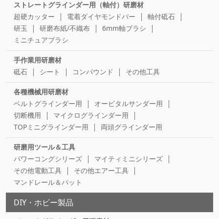
ストレートグラインダー用（軸付）研磨材
超硬カッター
電着ダイヤモンドバー
軸付砥石
研玉
研磨布紙/不織布
6mm軸ブラシ
ミニチュアブラシ
手作業用研磨材
砥石
シート
コンパウンド
その他工具
各種機械用研磨材
ベルトグラインダー用
オービタルサンダー用
切断機用
マイクログラインダー用
TOPミニグラインダー用
両頭グラインダー用
研磨用ツール＆工具
パワーコングシリーズ
マイティミニシリーズ
その他電動工具
その他エアー工具
マンドレール＆パット
DIY・ホビー製品