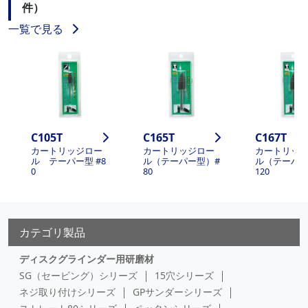
件）
一覧で見る
C105T
C165T
C167T
カートリッジロー
カートリッジロー
カートリッ
ル テーパー型 #8
ル（テーパー型）#
ル（テーパー
0
80
120
カテゴリ製品
ディスクグラインダー用研磨材
SG（セービング）シリーズ
15穴シリーズ
ネジ取り付けシリーズ
GPサンダーシリーズ