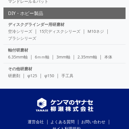
マンドレール＆パット
DIY・ホビー製品
ディスクグラインダー用研磨材
空冷シリーズ
15穴ディスクシリーズ
M10ネジ
ブラシシリーズ
軸付研磨材
6.35mm軸
6ｍｍ軸
3mm軸
2.35mm軸
本体
その他研磨材
研磨剤
φ125
φ150
手工具
運営会社
よくある質問
お問い合わせ
サイト利用規約