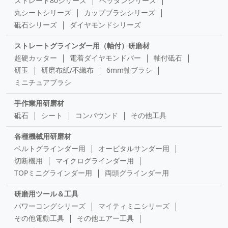
ストレート80シリーズ
ペッタンシリーズ
丸シートシリーズ
カップブラシシリーズ
砥石シリーズ
ダイヤモンドシリーズ
ストレートグラインダー用（軸付）研磨材
超硬カッター
電着ダイヤモンドバー
軸付砥石
研玉
研磨布紙/不織布
6mm軸ブラシ
ミニチュアブラシ
手作業用研磨材
砥石
シート
コンパウンド
その他工具
各種機械用研磨材
ベルトグラインダー用
オービタルサンダー用
切断機用
マイクログラインダー用
TOPミニグラインダー用
両頭グラインダー用
研磨用ツール＆工具
パワーコングシリーズ
マイティミニシリーズ
その他電動工具
その他エアー工具