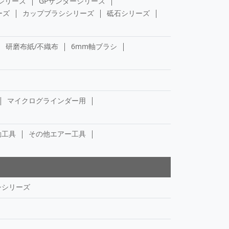
シリーズ
GPサンダーシリーズ
ーズ
カップブラシシリーズ
砥石シリーズ
研磨布紙/不織布
6mm軸ブラシ
マイクログラインダー用
動工具
その他エアー工具
シシリーズ