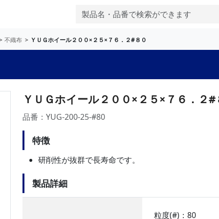
不織布
ＹＵＧホイール２００×２５×７６．２#８０
ＹＵＧホイール２００×２５×７６．２#
品番：YUG-200-25-#80
特徴
研削性が抜群で長寿命です。
製品詳細
粒度(#)：80