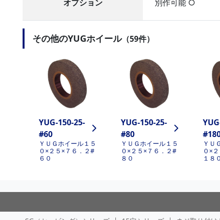
オプション
別作可能 ○
その他のYUGホイール
（59件）
YUG-150-25-
YUG-150-25-
YUG-
#60
#80
#18
ＹＵＧホイール１５
ＹＵＧホイール１５
ＹＵ
０×２５×７６．２#
０×２５×７６．２#
０×２
６０
８０
１８