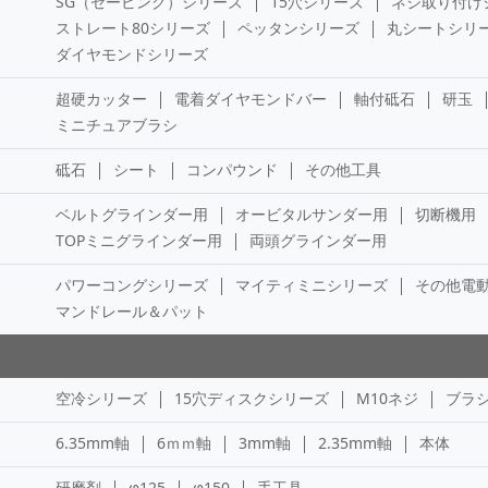
SG（セービング）シリーズ
15穴シリーズ
ネジ取り付け
ストレート80シリーズ
ペッタンシリーズ
丸シートシリ
ダイヤモンドシリーズ
超硬カッター
電着ダイヤモンドバー
軸付砥石
研玉
ミニチュアブラシ
砥石
シート
コンパウンド
その他工具
ベルトグラインダー用
オービタルサンダー用
切断機用
TOPミニグラインダー用
両頭グラインダー用
パワーコングシリーズ
マイティミニシリーズ
その他電
マンドレール＆パット
空冷シリーズ
15穴ディスクシリーズ
M10ネジ
ブラ
6.35mm軸
6ｍｍ軸
3mm軸
2.35mm軸
本体
研磨剤
φ125
φ150
手工具