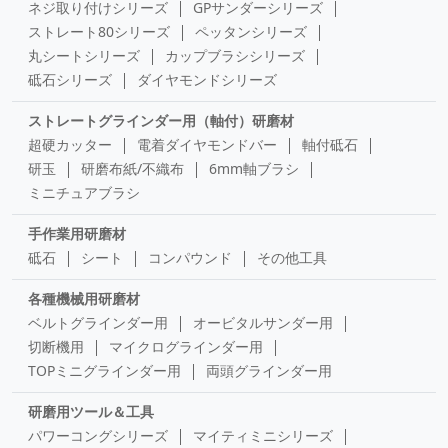
ネジ取り付けシリーズ
GPサンダーシリーズ
ストレート80シリーズ
ペッタンシリーズ
丸シートシリーズ
カップブラシシリーズ
砥石シリーズ
ダイヤモンドシリーズ
ストレートグラインダー用（軸付）研磨材
超硬カッター
電着ダイヤモンドバー
軸付砥石
研玉
研磨布紙/不織布
6mm軸ブラシ
ミニチュアブラシ
手作業用研磨材
砥石
シート
コンパウンド
その他工具
各種機械用研磨材
ベルトグラインダー用
オービタルサンダー用
切断機用
マイクログラインダー用
TOPミニグラインダー用
両頭グラインダー用
研磨用ツール＆工具
パワーコングシリーズ
マイティミニシリーズ