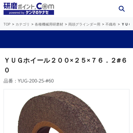
TOP
カテゴリ
各種機械用研磨材
両頭グラインダー用
不織布
ＹＵＧ
ＹＵＧホイール２００×２５×７６．２#６
０
品番：YUG-200-25-#60