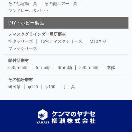
その他電動工具
その他エアー工具
マンドレール＆パット
DIY・ホビー製品
ディスクグラインダー用研磨材
空冷シリーズ
15穴ディスクシリーズ
M10ネジ
ブラシシリーズ
軸付研磨材
6.35mm軸
6ｍｍ軸
3mm軸
2.35mm軸
本体
その他研磨材
研磨剤
φ125
φ150
手工具