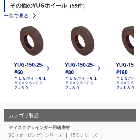
その他のYUGホイール
（59件）
一覧で見る
YUG-150-25-
YUG-150-25-
YUG-150-2
#60
#80
#180
ＹＵＧホイール１
ＹＵＧホイール１
ＹＵＧホイ
５０×２５×７６．
５０×２５×７６．
５０×２５×
２#６０
２#８０
２#１８０
カテゴリ製品
ディスクグラインダー用研磨材
SG（セービング）シリーズ
15穴シリーズ