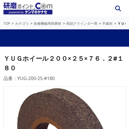
TOP
カテゴリ
各種機械用研磨材
両頭グラインダー用
不織布
ＹＵＧ
ＹＵＧホイール２００×２５×７６．２#１
８０
品番：YUG-200-25-#180