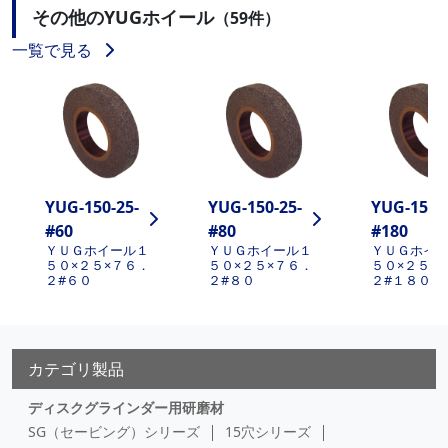
その他のYUGホイール
（59件）
一覧で見る
YUG-150-25-
YUG-150-25-
YUG-150-2
#60
#80
#180
ＹＵＧホイール１
ＹＵＧホイール１
ＹＵＧホイ
５０×２５×７６．
５０×２５×７６．
５０×２５×
２#６０
２#８０
２#１８０
カテゴリ製品
ディスクグラインダー用研磨材
SG（セービング）シリーズ
15穴シリーズ