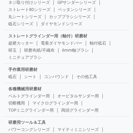
ネジ取り付けシリーズ
GPサンダーシリーズ
ストレート80シリーズ
ペッタンシリーズ
丸シートシリーズ
カップブラシシリーズ
砥石シリーズ
ダイヤモンドシリーズ
ストレートグラインダー用（軸付）研磨材
超硬カッター
電着ダイヤモンドバー
軸付砥石
研玉
研磨布紙/不織布
6mm軸ブラシ
ミニチュアブラシ
手作業用研磨材
砥石
シート
コンパウンド
その他工具
各種機械用研磨材
ベルトグラインダー用
オービタルサンダー用
切断機用
マイクログラインダー用
TOPミニグラインダー用
両頭グラインダー用
研磨用ツール＆工具
パワーコングシリーズ
マイティミニシリーズ