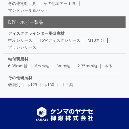
その他電動工具
その他エアー工具
マンドレール＆パット
DIY・ホビー製品
ディスクグラインダー用研磨材
空冷シリーズ
15穴ディスクシリーズ
M10ネジ
ブラシシリーズ
軸付研磨材
6.35mm軸
6ｍｍ軸
3mm軸
2.35mm軸
本体
その他研磨材
研磨剤
φ125
φ150
手工具