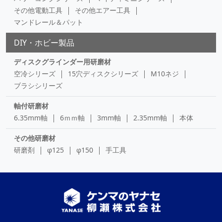
その他電動工具
その他エアー工具
マンドレール＆パット
DIY・ホビー製品
ディスクグラインダー用研磨材
空冷シリーズ
15穴ディスクシリーズ
M10ネジ
ブラシシリーズ
軸付研磨材
6.35mm軸
6ｍｍ軸
3mm軸
2.35mm軸
本体
その他研磨材
研磨剤
φ125
φ150
手工具