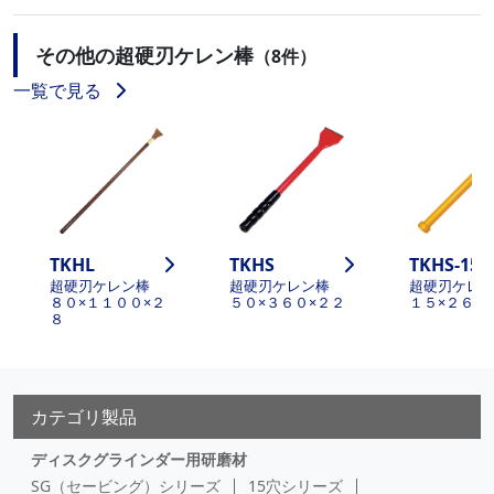
その他の超硬刃ケレン棒
（8件）
一覧で見る
TKHL
TKHS
TKHS-15
超硬刃ケレン棒
超硬刃ケレン棒
超硬刃ケレ
８０×１１００×２
５０×３６０×２２
１５×２６５
８
カテゴリ製品
ディスクグラインダー用研磨材
SG（セービング）シリーズ
15穴シリーズ