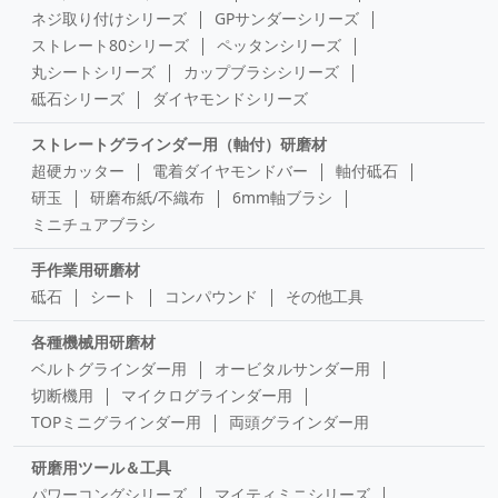
ネジ取り付けシリーズ
GPサンダーシリーズ
ストレート80シリーズ
ペッタンシリーズ
丸シートシリーズ
カップブラシシリーズ
砥石シリーズ
ダイヤモンドシリーズ
ストレートグラインダー用（軸付）研磨材
超硬カッター
電着ダイヤモンドバー
軸付砥石
研玉
研磨布紙/不織布
6mm軸ブラシ
ミニチュアブラシ
手作業用研磨材
砥石
シート
コンパウンド
その他工具
各種機械用研磨材
ベルトグラインダー用
オービタルサンダー用
切断機用
マイクログラインダー用
TOPミニグラインダー用
両頭グラインダー用
研磨用ツール＆工具
パワーコングシリーズ
マイティミニシリーズ