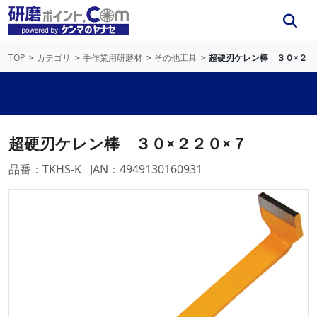
TOP
カテゴリ
手作業用研磨材
その他工具
超硬刃ケレン棒 ３０×２２
超硬刃ケレン棒 ３０×２２０×７
品番：TKHS-K
JAN：4949130160931