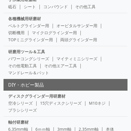
砥石
シート
コンパウンド
その他工具
各種機械用研磨材
ベルトグラインダー用
オービタルサンダー用
切断機用
マイクログラインダー用
TOPミニグラインダー用
両頭グラインダー用
研磨用ツール＆工具
パワーコングシリーズ
マイティミニシリーズ
その他電動工具
その他エアー工具
マンドレール＆パット
DIY・ホビー製品
ディスクグラインダー用研磨材
空冷シリーズ
15穴ディスクシリーズ
M10ネジ
ブラシシリーズ
軸付研磨材
6.35mm軸
6ｍｍ軸
3mm軸
2.35mm軸
本体