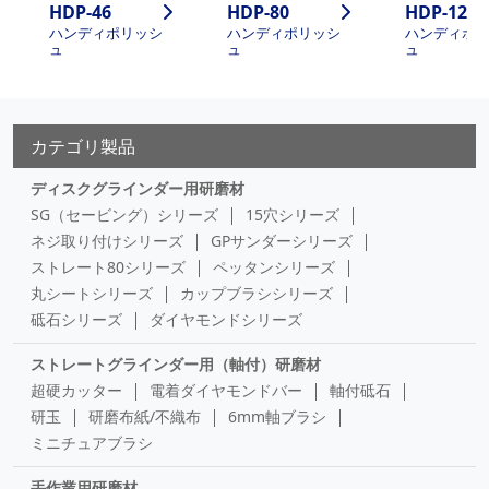
HDP-46
HDP-80
HDP-120
ハンディポリッシ
ハンディポリッシ
ハンディポ
ュ
ュ
ュ
カテゴリ製品
ディスクグラインダー用研磨材
SG（セービング）シリーズ
15穴シリーズ
ネジ取り付けシリーズ
GPサンダーシリーズ
ストレート80シリーズ
ペッタンシリーズ
丸シートシリーズ
カップブラシシリーズ
砥石シリーズ
ダイヤモンドシリーズ
ストレートグラインダー用（軸付）研磨材
超硬カッター
電着ダイヤモンドバー
軸付砥石
研玉
研磨布紙/不織布
6mm軸ブラシ
ミニチュアブラシ
手作業用研磨材