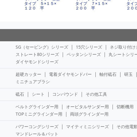
タイプ ５×１５×
タイプ ７×１５×
タイ
１２０ 平
２００ 平
２０
SG（セービング）シリーズ
15穴シリーズ
ネジ取り付け
ストレート80シリーズ
ペッタンシリーズ
丸シートシリ
ダイヤモンドシリーズ
超硬カッター
電着ダイヤモンドバー
軸付砥石
研玉
ミニチュアブラシ
砥石
シート
コンパウンド
その他工具
ベルトグラインダー用
オービタルサンダー用
切断機用
TOPミニグラインダー用
両頭グラインダー用
パワーコングシリーズ
マイティミニシリーズ
その他電
マンドレール＆パット