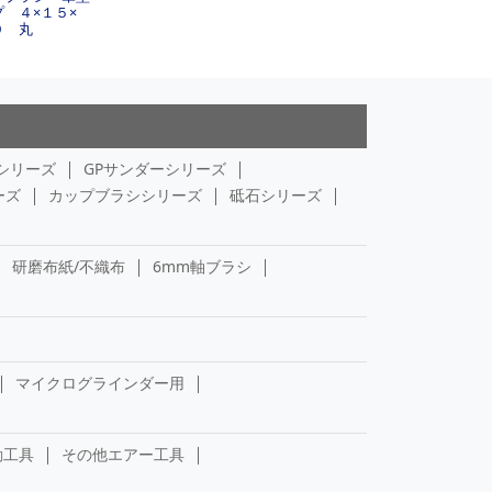
プ ４×１５×
０ 丸
シリーズ
GPサンダーシリーズ
ーズ
カップブラシシリーズ
砥石シリーズ
研磨布紙/不織布
6mm軸ブラシ
マイクログラインダー用
動工具
その他エアー工具