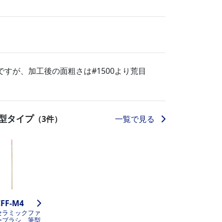
当ですが、加工後の面粗さは#1500より荒目
型タイプ
一覧で見る
（3件）
FF-M4
セラミックファ
ーブラシ 筆型