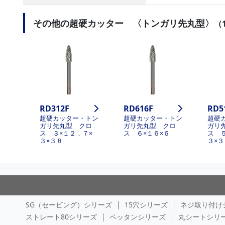
その他の超硬カッター 〈トンガリ先丸型〉
（
RD312F
RD616F
RD5
超硬カッター・トン
超硬カッター・トン
超硬
ガリ先丸型 クロ
ガリ先丸型 クロ
ガリ
ス ３×１２．７×
ス ６×１６×６
ス 
３×３８
３×３
SG（セービング）シリーズ
15穴シリーズ
ネジ取り付け
ストレート80シリーズ
ペッタンシリーズ
丸シートシリ