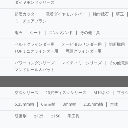
ダイヤモンドシリーズ
超硬カッター
電着ダイヤモンドバー
軸付砥石
研玉
ミニチュアブラシ
砥石
シート
コンパウンド
その他工具
ベルトグラインダー用
オービタルサンダー用
切断機用
TOPミニグラインダー用
両頭グラインダー用
パワーコングシリーズ
マイティミニシリーズ
その他電
マンドレール＆パット
空冷シリーズ
15穴ディスクシリーズ
M10ネジ
ブラ
6.35mm軸
6ｍｍ軸
3mm軸
2.35mm軸
本体
研磨剤
φ125
φ150
手工具