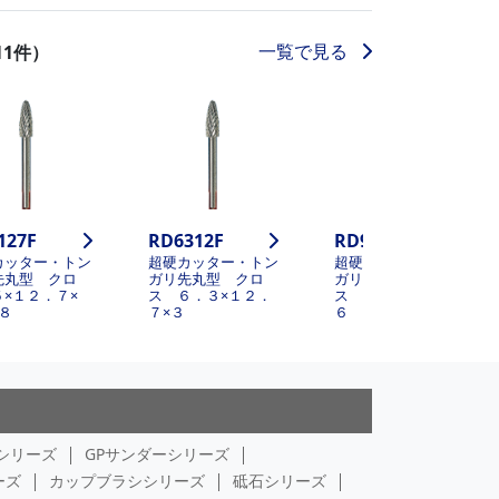
一覧で見る
11件）
127F
RD6312F
RD9519F
カッター・トン
超硬カッター・トン
超硬カッター・トン
先丸型 クロ
ガリ先丸型 クロ
ガリ先丸型 クロ
５×１２．７×
ス ６．３×１２．
ス ９．５×１９×
８
７×３
６
シリーズ
GPサンダーシリーズ
ーズ
カップブラシシリーズ
砥石シリーズ