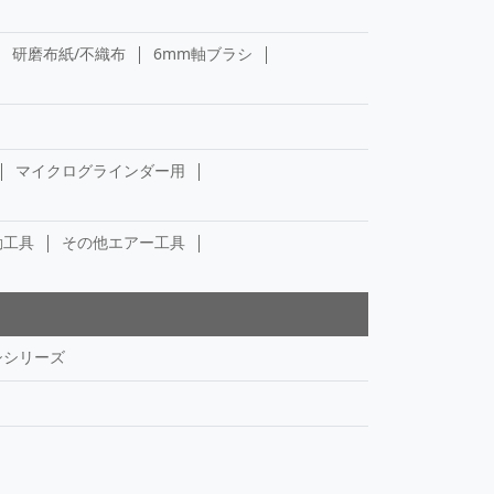
研磨布紙/不織布
6mm軸ブラシ
マイクログラインダー用
動工具
その他エアー工具
シシリーズ