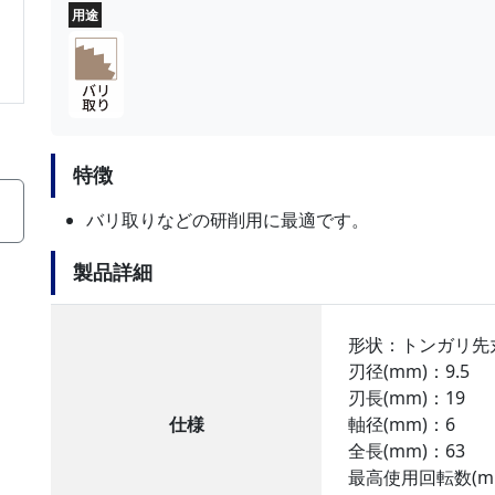
用途
特徴
バリ取りなどの研削用に最適です。
製品詳細
形状：トンガリ先
刃径(mm)：9.5
刃長(mm)：19
仕様
軸径(mm)：6
全長(mm)：63
最高使用回転数(min