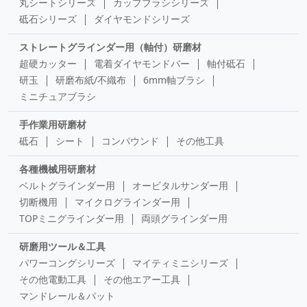
丸シートシリーズ
カップブラシシリーズ
砥石シリーズ
ダイヤモンドシリーズ
ストレートグラインダー用（軸付）研磨材
超硬カッター
電着ダイヤモンドバー
軸付砥石
研玉
研磨布紙/不織布
6mm軸ブラシ
ミニチュアブラシ
手作業用研磨材
砥石
シート
コンパウンド
その他工具
各種機械用研磨材
ベルトグラインダー用
オービタルサンダー用
切断機用
マイクログラインダー用
TOPミニグラインダー用
両頭グラインダー用
研磨用ツール＆工具
パワーコングシリーズ
マイティミニシリーズ
その他電動工具
その他エアー工具
マンドレール＆パット