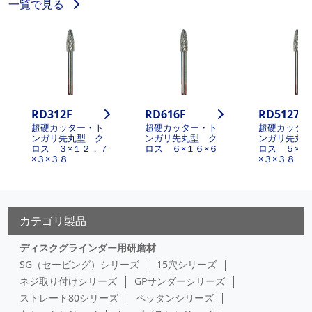
一覧で見る
RD312F
RD616F
RD5127F
超硬カッター・ト
超硬カッター・ト
超硬カッタ
ンガリ先丸型 ク
ンガリ先丸型 ク
ンガリ先丸
ロス ３×１２．７
ロス ６×１６×６
ロス ５×１
×３×３８
×３×３８
カテゴリ製品
ディスクグラインダー用研磨材
SG（セービング）シリーズ
15穴シリーズ
ネジ取り付けシリーズ
GPサンダーシリーズ
ストレート80シリーズ
ペッタンシリーズ