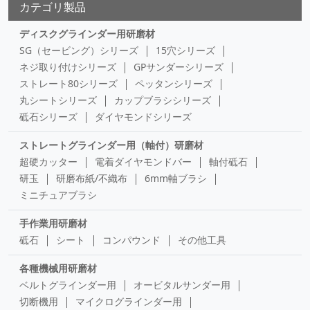
カテゴリ製品
ディスクグラインダー用研磨材
SG（セービング）シリーズ
15穴シリーズ
ネジ取り付けシリーズ
GPサンダーシリーズ
ストレート80シリーズ
ペッタンシリーズ
丸シートシリーズ
カップブラシシリーズ
砥石シリーズ
ダイヤモンドシリーズ
ストレートグラインダー用（軸付）研磨材
超硬カッター
電着ダイヤモンドバー
軸付砥石
研玉
研磨布紙/不織布
6mm軸ブラシ
ミニチュアブラシ
手作業用研磨材
砥石
シート
コンパウンド
その他工具
各種機械用研磨材
ベルトグラインダー用
オービタルサンダー用
切断機用
マイクログラインダー用