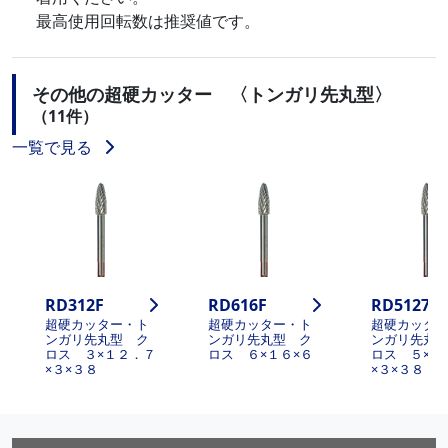
最高使用回転数は推奨値です。
その他の超硬カッター 〈トンガリ先丸型〉
（11件）
一覧で見る
RD312F
RD616F
RD5127F
超硬カッター・ト
超硬カッター・ト
超硬カッタ
ンガリ先丸型 ク
ンガリ先丸型 ク
ンガリ先丸
ロス ３×１２．７
ロス ６×１６×６
ロス ５×１
×３×３８
×３×３８