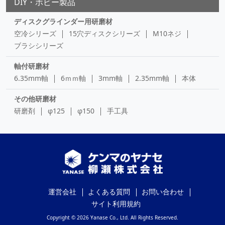
DIY・ホビー製品
ディスクグラインダー用研磨材
空冷シリーズ
15穴ディスクシリーズ
M10ネジ
ブラシシリーズ
軸付研磨材
6.35mm軸
6ｍｍ軸
3mm軸
2.35mm軸
本体
その他研磨材
研磨剤
φ125
φ150
手工具
運営会社
よくある質問
お問い合わせ
サイト利用規約
Copyright © 2026 Yanase Co., Ltd. All Rights Reserved.