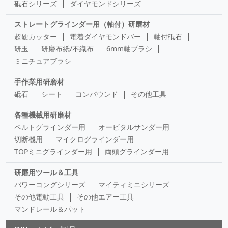
砥石シリーズ
ダイヤモンドシリーズ
ストレートグラインダー用（軸付）研磨材
超硬カッター
電着ダイヤモンドバー
軸付砥石
研玉
研磨布紙/不織布
6mm軸ブラシ
ミニチュアブラシ
手作業用研磨材
砥石
シート
コンパウンド
その他工具
各種機械用研磨材
ベルトグラインダー用
オービタルサンダー用
切断機用
マイクログラインダー用
TOPミニグラインダー用
両頭グラインダー用
研磨用ツール＆工具
パワーコングシリーズ
マイティミニシリーズ
その他電動工具
その他エアー工具
マンドレール＆パット