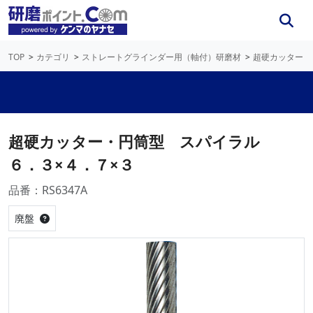
TOP
カテゴリ
ストレートグラインダー用（軸付）研磨材
超硬カッター
超硬カッター・円筒型 スパイラル
６．３×４．７×３
品番：RS6347A
廃盤