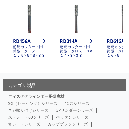
RD156A
RD314A
RD616A
超硬カッター・円
超硬カッター・円
超硬カッタ
筒型 クロス
筒型 クロス ３×
筒型 クロス
１．５×６×３×３８
１４×３×３８
１６×６
カテゴリ製品
ディスクグラインダー用研磨材
SG（セービング）シリーズ
15穴シリーズ
ネジ取り付けシリーズ
GPサンダーシリーズ
ストレート80シリーズ
ペッタンシリーズ
丸シートシリーズ
カップブラシシリーズ