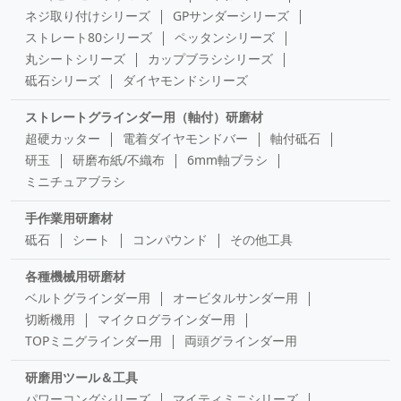
ネジ取り付けシリーズ
GPサンダーシリーズ
ストレート80シリーズ
ペッタンシリーズ
丸シートシリーズ
カップブラシシリーズ
砥石シリーズ
ダイヤモンドシリーズ
ストレートグラインダー用（軸付）研磨材
超硬カッター
電着ダイヤモンドバー
軸付砥石
研玉
研磨布紙/不織布
6mm軸ブラシ
ミニチュアブラシ
手作業用研磨材
砥石
シート
コンパウンド
その他工具
各種機械用研磨材
ベルトグラインダー用
オービタルサンダー用
切断機用
マイクログラインダー用
TOPミニグラインダー用
両頭グラインダー用
研磨用ツール＆工具
パワーコングシリーズ
マイティミニシリーズ