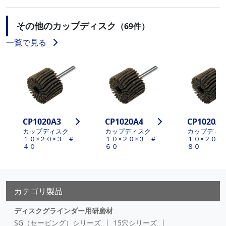
その他のカップディスク
（69件）
一覧で見る
CP1020A3
CP1020A4
CP1020A5
カップディスク
カップディスク
カップディ
１０×２０×３ #
１０×２０×３ #
１０×２０×
４０
６０
８０
カテゴリ製品
ディスクグラインダー用研磨材
SG（セービング）シリーズ
15穴シリーズ