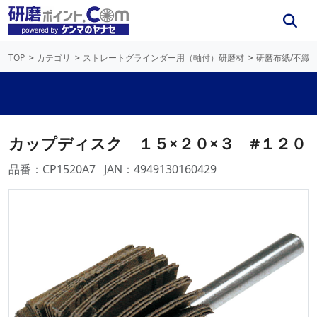
TOP
カテゴリ
ストレートグラインダー用（軸付）研磨材
研磨布紙/不織
カップディスク １５×２０×３ #１２０
品番：CP1520A7
JAN：4949130160429