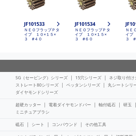
JF101533
JF101534
JF10
ＮＥＯフラップＰタ
ＮＥＯフラップＰタ
ＮＥ
イプ １０×１５×
イプ １０×１５×
イプ
３ #４０
３ #６０
３ 
SG（セービング）シリーズ
15穴シリーズ
ネジ取り付け
ストレート80シリーズ
ペッタンシリーズ
丸シートシリ
ダイヤモンドシリーズ
超硬カッター
電着ダイヤモンドバー
軸付砥石
研玉
ミニチュアブラシ
砥石
シート
コンパウンド
その他工具