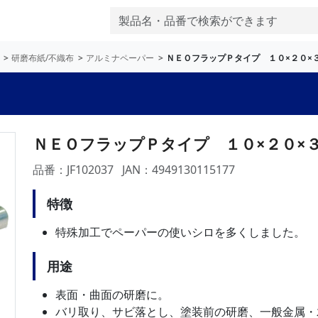
研磨布紙/不織布
アルミナペーパー
ＮＥＯフラップＰタイプ １０×２０×
ＮＥＯフラップＰタイプ １０×２０×
品番：JF102037
JAN：4949130115177
特徴
特殊加工でペーパーの使いシロを多くしました。
用途
表面・曲面の研磨に。
バリ取り、サビ落とし、塗装前の研磨、一般金属・