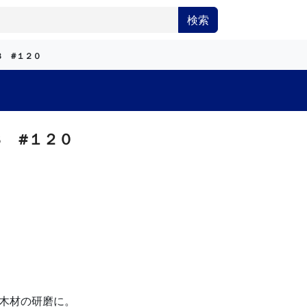
検索
３ #１２０
３ #１２０
木材の研磨に。