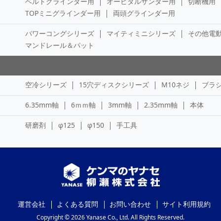
ベルトグラインダー用
オービタルサンダー用
切断機用
TOPミニグラインダー用
両頭グラインダー用
パワーコングシリーズ
マイティミニシリーズ
その他電
マンドレール＆パット
空冷シリーズ
15穴ディスクシリーズ
M10ネジ
ブラ
6.35mm軸
6ｍｍ軸
3mm軸
2.35mm軸
本体
研磨剤
φ125
φ150
手工具
運営会社
よくある質問
お問い合わせ
サイト利用規約
Copyright © 2026 Yanase Co., Ltd. All Rights Reserved.