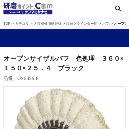
TOP
カテゴリ
各種機械用研磨材
両頭グラインダー用
バフ
オープン
オープンサイザルバフ 色処理 ３６０×
１５０×２５．４ ブラック
品番：OSB355-B