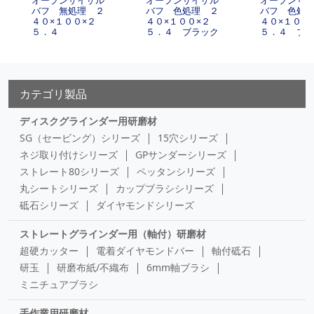
オープンサイザル
オープンサイザル
オープンサ
バフ 無処理 ２
バフ 色処理 ２
バフ 色処
４０×１００×２
４０×１００×２
４０×１００
５．４
５．４ ブラック
５．４ ブ
カテゴリ製品
ディスクグラインダー用研磨材
SG（セービング）シリーズ
15穴シリーズ
ネジ取り付けシリーズ
GPサンダーシリーズ
ストレート80シリーズ
ペッタンシリーズ
丸シートシリーズ
カップブラシシリーズ
砥石シリーズ
ダイヤモンドシリーズ
ストレートグラインダー用（軸付）研磨材
超硬カッター
電着ダイヤモンドバー
軸付砥石
研玉
研磨布紙/不織布
6mm軸ブラシ
ミニチュアブラシ
手作業用研磨材