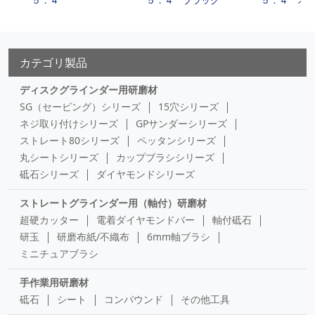
５．４
５．４ ブラック
５．４ オ
カテゴリ製品
ディスクグラインダー用研磨材
SG（セービング）シリーズ
15穴シリーズ
ネジ取り付けシリーズ
GPサンダーシリーズ
ストレート80シリーズ
ペッタンシリーズ
丸シートシリーズ
カップブラシシリーズ
砥石シリーズ
ダイヤモンドシリーズ
ストレートグラインダー用（軸付）研磨材
超硬カッター
電着ダイヤモンドバー
軸付砥石
研玉
研磨布紙/不織布
6mm軸ブラシ
ミニチュアブラシ
手作業用研磨材
砥石
シート
コンパウンド
その他工具