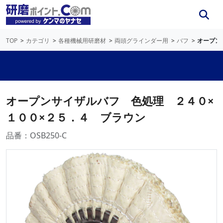
TOP
カテゴリ
各種機械用研磨材
両頭グラインダー用
バフ
オープン
オープンサイザルバフ 色処理 ２４０×
１００×２５．４ ブラウン
品番：OSB250-C