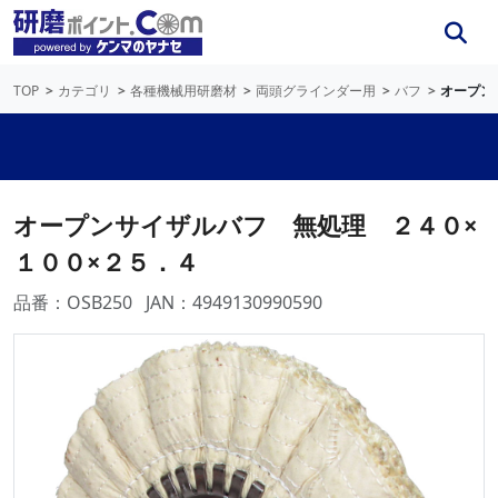
TOP
カテゴリ
各種機械用研磨材
両頭グラインダー用
バフ
オープン
オープンサイザルバフ 無処理 ２４０×
１００×２５．４
品番：OSB250
JAN：4949130990590