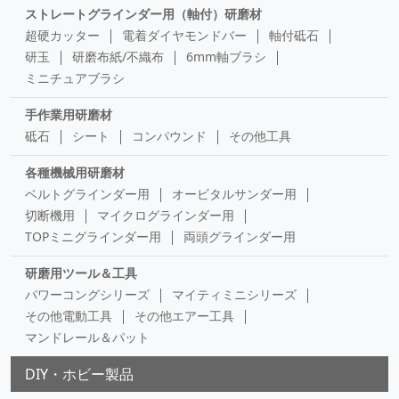
ストレートグラインダー用（軸付）研磨材
超硬カッター
電着ダイヤモンドバー
軸付砥石
研玉
研磨布紙/不織布
6mm軸ブラシ
ミニチュアブラシ
手作業用研磨材
砥石
シート
コンパウンド
その他工具
各種機械用研磨材
ベルトグラインダー用
オービタルサンダー用
切断機用
マイクログラインダー用
TOPミニグラインダー用
両頭グラインダー用
研磨用ツール＆工具
パワーコングシリーズ
マイティミニシリーズ
その他電動工具
その他エアー工具
マンドレール＆パット
DIY・ホビー製品