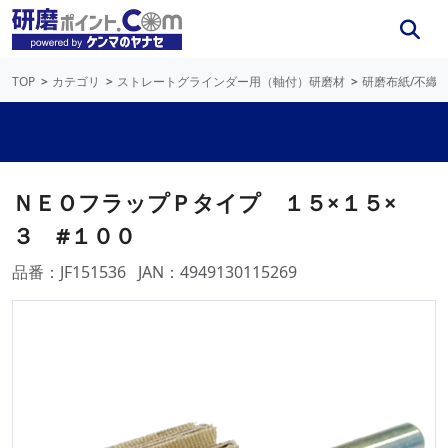
TOP
カテゴリ
ストレートグラインダー用（軸付）研磨材
研磨布紙/不織
ＮＥＯフラップＰタイプ １５×１５×
３ #１００
品番：JF151536
JAN：4949130115269