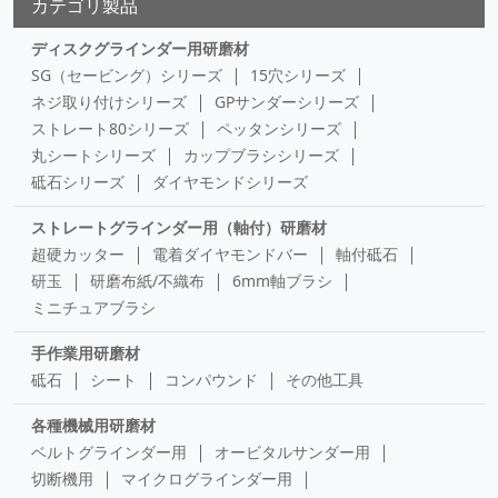
カテゴリ製品
ディスクグラインダー用研磨材
SG（セービング）シリーズ
15穴シリーズ
ネジ取り付けシリーズ
GPサンダーシリーズ
ストレート80シリーズ
ペッタンシリーズ
丸シートシリーズ
カップブラシシリーズ
砥石シリーズ
ダイヤモンドシリーズ
ストレートグラインダー用（軸付）研磨材
超硬カッター
電着ダイヤモンドバー
軸付砥石
研玉
研磨布紙/不織布
6mm軸ブラシ
ミニチュアブラシ
手作業用研磨材
砥石
シート
コンパウンド
その他工具
各種機械用研磨材
ベルトグラインダー用
オービタルサンダー用
切断機用
マイクログラインダー用