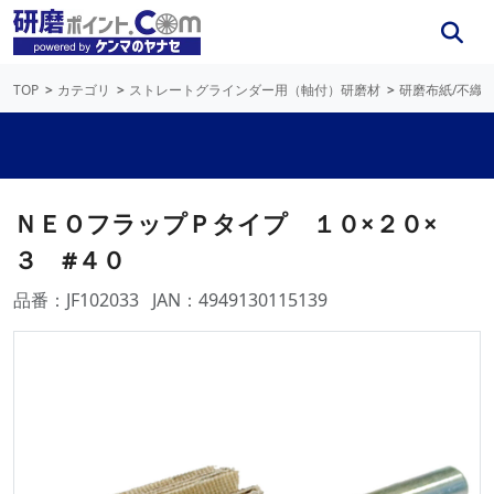
TOP
カテゴリ
ストレートグラインダー用（軸付）研磨材
研磨布紙/不織
ＮＥＯフラップＰタイプ １０×２０×
３ #４０
品番：JF102033
JAN：4949130115139