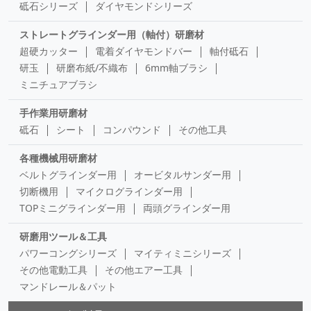
砥石シリーズ
ダイヤモンドシリーズ
ストレートグラインダー用（軸付）研磨材
超硬カッター
電着ダイヤモンドバー
軸付砥石
研玉
研磨布紙/不織布
6mm軸ブラシ
ミニチュアブラシ
手作業用研磨材
砥石
シート
コンパウンド
その他工具
各種機械用研磨材
ベルトグラインダー用
オービタルサンダー用
切断機用
マイクログラインダー用
TOPミニグラインダー用
両頭グラインダー用
研磨用ツール＆工具
パワーコングシリーズ
マイティミニシリーズ
その他電動工具
その他エアー工具
マンドレール＆パット