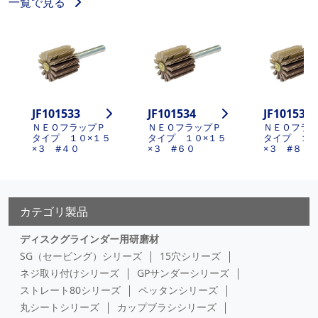
一覧で見る
JF101533
JF101534
JF101535
ＮＥＯフラップＰ
ＮＥＯフラップＰ
ＮＥＯフラ
タイプ １０×１５
タイプ １０×１５
タイプ １０
×３ #４０
×３ #６０
×３ #８０
カテゴリ製品
ディスクグラインダー用研磨材
SG（セービング）シリーズ
15穴シリーズ
ネジ取り付けシリーズ
GPサンダーシリーズ
ストレート80シリーズ
ペッタンシリーズ
丸シートシリーズ
カップブラシシリーズ