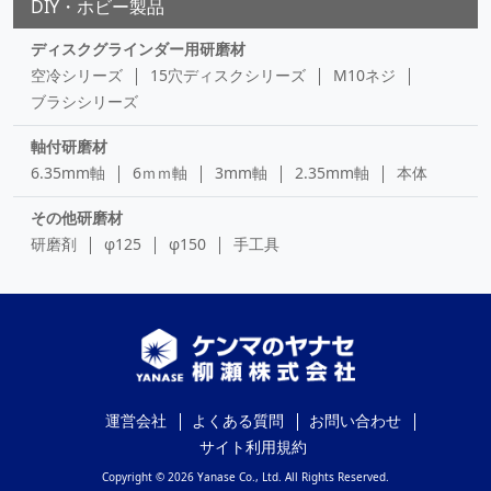
DIY・ホビー製品
ディスクグラインダー用研磨材
空冷シリーズ
15穴ディスクシリーズ
M10ネジ
ブラシシリーズ
軸付研磨材
6.35mm軸
6ｍｍ軸
3mm軸
2.35mm軸
本体
その他研磨材
研磨剤
φ125
φ150
手工具
運営会社
よくある質問
お問い合わせ
サイト利用規約
Copyright © 2026 Yanase Co., Ltd. All Rights Reserved.