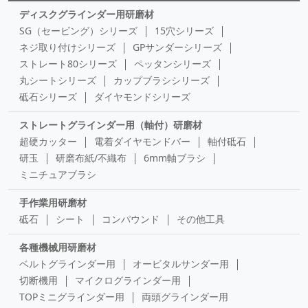
ディスクグラインダー用研磨材
SG（セービング）シリーズ
15穴シリーズ
ネジ取り付けシリーズ
GPサンダーシリーズ
ストレート80シリーズ
ペッタンシリーズ
丸シートシリーズ
カップブラシシリーズ
砥石シリーズ
ダイヤモンドシリーズ
ストレートグラインダー用（軸付）研磨材
超硬カッター
電着ダイヤモンドバー
軸付砥石
研玉
研磨布紙/不織布
6mm軸ブラシ
ミニチュアブラシ
手作業用研磨材
砥石
シート
コンパウンド
その他工具
各種機械用研磨材
ベルトグラインダー用
オービタルサンダー用
切断機用
マイクログラインダー用
TOPミニグラインダー用
両頭グラインダー用