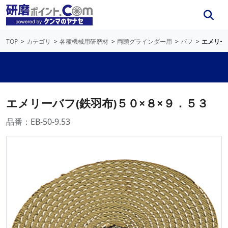
TOP
カテゴリ
各種機械用研磨材
両頭グラインダー用
バフ
エメリー
エメリーバフ(鉄羽布)５０×８×９．５３
品番：EB-50-9.53