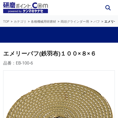
TOP
カテゴリ
各種機械用研磨材
両頭グラインダー用
バフ
エメリー
エメリーバフ(鉄羽布)１００×８×６
品番：EB-100-6