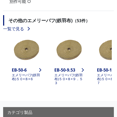
別作可能 ○
その他のエメリーバフ(鉄羽布)
（53件）
一覧で見る
EB-50-6
EB-50-9.53
EB-50-12.
エメリーバフ(鉄羽
エメリーバフ(鉄羽
エメリーバフ
布)５０×８×６
布)５０×８×９．５
布)５０×８×
３
７
カテゴリ製品