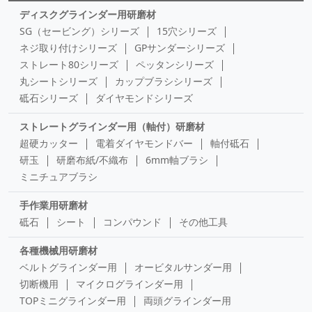
ディスクグラインダー用研磨材
SG（セービング）シリーズ
15穴シリーズ
ネジ取り付けシリーズ
GPサンダーシリーズ
ストレート80シリーズ
ペッタンシリーズ
丸シートシリーズ
カップブラシシリーズ
砥石シリーズ
ダイヤモンドシリーズ
ストレートグラインダー用（軸付）研磨材
超硬カッター
電着ダイヤモンドバー
軸付砥石
研玉
研磨布紙/不織布
6mm軸ブラシ
ミニチュアブラシ
手作業用研磨材
砥石
シート
コンパウンド
その他工具
各種機械用研磨材
ベルトグラインダー用
オービタルサンダー用
切断機用
マイクログラインダー用
TOPミニグラインダー用
両頭グラインダー用