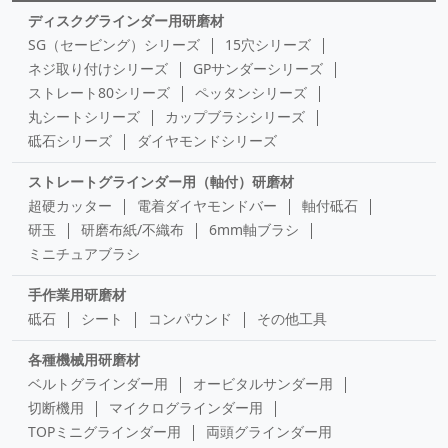
ディスクグラインダー用研磨材
SG（セービング）シリーズ
15穴シリーズ
ネジ取り付けシリーズ
GPサンダーシリーズ
ストレート80シリーズ
ペッタンシリーズ
丸シートシリーズ
カップブラシシリーズ
砥石シリーズ
ダイヤモンドシリーズ
ストレートグラインダー用（軸付）研磨材
超硬カッター
電着ダイヤモンドバー
軸付砥石
研玉
研磨布紙/不織布
6mm軸ブラシ
ミニチュアブラシ
手作業用研磨材
砥石
シート
コンパウンド
その他工具
各種機械用研磨材
ベルトグラインダー用
オービタルサンダー用
切断機用
マイクログラインダー用
TOPミニグラインダー用
両頭グラインダー用