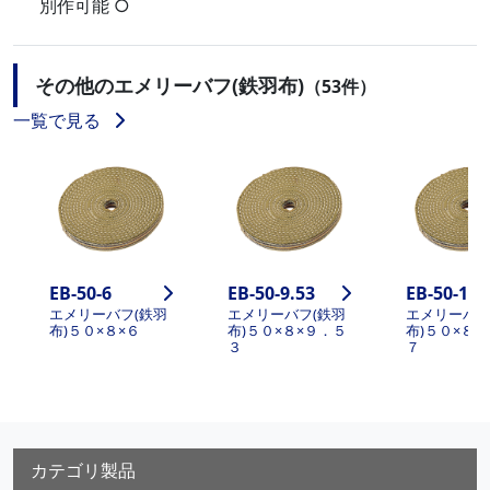
別作可能 ○
その他のエメリーバフ(鉄羽布)
（53件）
一覧で見る
EB-50-6
EB-50-9.53
EB-50-12.
エメリーバフ(鉄羽
エメリーバフ(鉄羽
エメリーバフ
布)５０×８×６
布)５０×８×９．５
布)５０×８×
３
７
カテゴリ製品