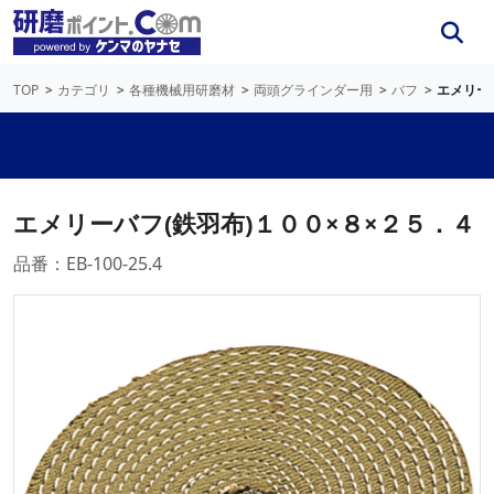
TOP
カテゴリ
各種機械用研磨材
両頭グラインダー用
バフ
エメリー
エメリーバフ(鉄羽布)１００×８×２５．４
品番：EB-100-25.4