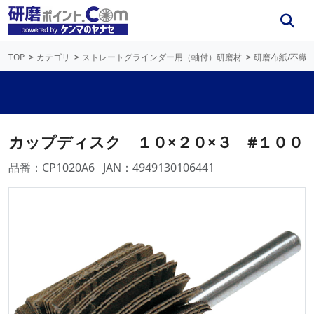
TOP
カテゴリ
ストレートグラインダー用（軸付）研磨材
研磨布紙/不織
カップディスク １０×２０×３ #１００
品番：CP1020A6
JAN：4949130106441