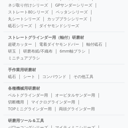
ネジ取り付けシリーズ
GPサンダーシリーズ
ストレート80シリーズ
ペッタンシリーズ
丸シートシリーズ
カップブラシシリーズ
砥石シリーズ
ダイヤモンドシリーズ
ストレートグラインダー用（軸付）研磨材
超硬カッター
電着ダイヤモンドバー
軸付砥石
研玉
研磨布紙/不織布
6mm軸ブラシ
ミニチュアブラシ
手作業用研磨材
砥石
シート
コンパウンド
その他工具
各種機械用研磨材
ベルトグラインダー用
オービタルサンダー用
切断機用
マイクログラインダー用
TOPミニグラインダー用
両頭グラインダー用
研磨用ツール＆工具
パワーコングシリーズ
マイティミニシリーズ