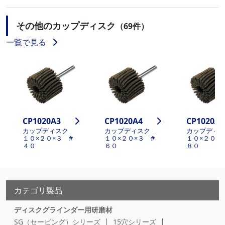
その他のカップディスク
（69件）
一覧で見る
CP1020A3
CP1020A4
CP1020A5
カップディスク
カップディスク
カップディ
１０×２０×３ #
１０×２０×３ #
１０×２０×
４０
６０
８０
カテゴリ製品
ディスクグラインダー用研磨材
SG（セービング）シリーズ
15穴シリーズ