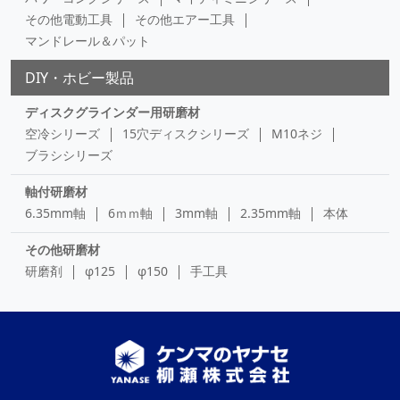
その他電動工具
その他エアー工具
マンドレール＆パット
DIY・ホビー製品
ディスクグラインダー用研磨材
空冷シリーズ
15穴ディスクシリーズ
M10ネジ
ブラシシリーズ
軸付研磨材
6.35mm軸
6ｍｍ軸
3mm軸
2.35mm軸
本体
その他研磨材
研磨剤
φ125
φ150
手工具